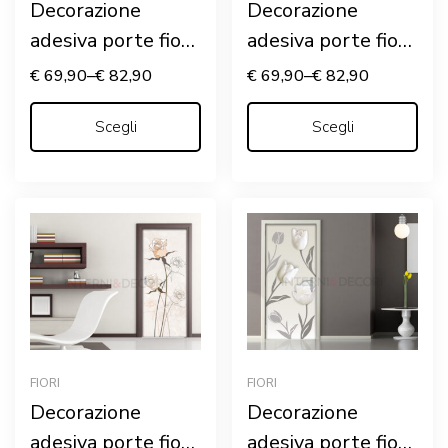
Decorazione
Decorazione
adesiva porte fiori
adesiva porte fiori
“DELICATE ROSE
“MAZZO DI CALLE
€
69,90
–
€
82,90
€
69,90
–
€
82,90
ROSA”
BIANCHE”
Scegli
Scegli
FIORI
FIORI
Decorazione
Decorazione
adesiva porte fiori
adesiva porte fiori