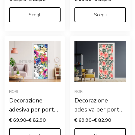
FIORI ROSA”
Scegli
Scegli
FIORI
FIORI
Decorazione
Decorazione
adesiva per porte
adesiva per porte
“FANTASIA DI
“FIORI DI IBISCUS”
€
69,90
–
€
82,90
€
69,90
–
€
82,90
FIORI”