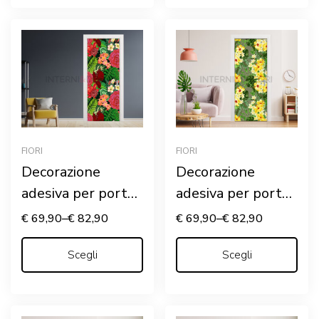
FIORI
FIORI
Decorazione
Decorazione
adesiva per porte
adesiva per porte
“FIORI ROSSI E
“IBISCUS GIALLI”
€
69,90
–
€
82,90
€
69,90
–
€
82,90
FOGLIE”
Scegli
Scegli