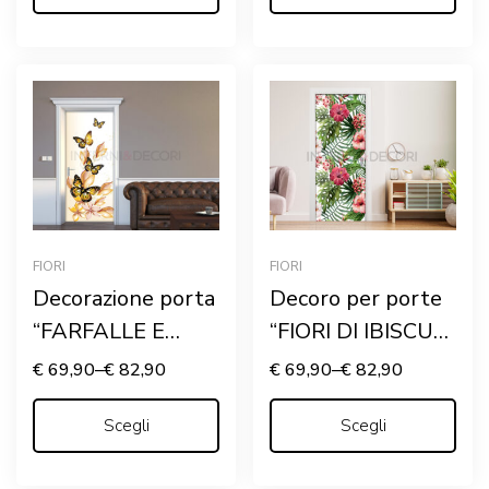
FIORI
FIORI
Decorazione porta
Decoro per porte
“FARFALLE E
“FIORI DI IBISCUS
FIORI GIALLI”
VIOLA”
€
69,90
–
€
82,90
€
69,90
–
€
82,90
Scegli
Scegli