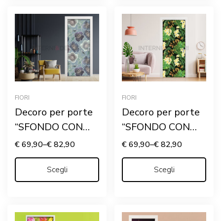
FIORI
FIORI
Decoro per porte
Decoro per porte
“SFONDO CON
“SFONDO CON
FIORI STILIZZATI”
PIANTE
€
69,90
–
€
82,90
€
69,90
–
€
82,90
TROPICALI”
Scegli
Scegli