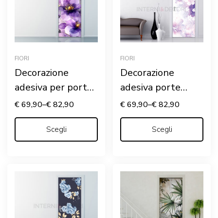
FIORI
FIORI
Decorazione
Decorazione
adesiva per porte
adesiva porte
“TRASPARENZE
“FIORI BIANCHI
€
69,90
–
€
82,90
€
69,90
–
€
82,90
DI FIORI VIOLA”
SU SFONDO
Scegli
VIOLA”
Scegli