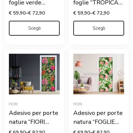
foglie verde
foglie “TROPICAL
petrolio
GOLD LEAVES”
€
59,90
–
€
72,90
€
59,90
–
€
72,90
“TROPICAL
NIGHT”
Scegli
Scegli
FIORI
FIORI
Adesivo per porte
Adesivo per porte
natura “FIORI
natura “FOGLIE
TROPICALI”
TROPICALI E
€
69,90
–
€
82,90
€
69,90
–
€
82,90