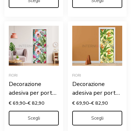
Scegli
Scegli
FIORI
FIORI
Decorazione
Decorazione
adesiva per porte
adesiva per porte
“FIORI E CACTUS”
“FIORI ESOTICI”
€
69,90
–
€
82,90
€
69,90
–
€
82,90
Scegli
Scegli