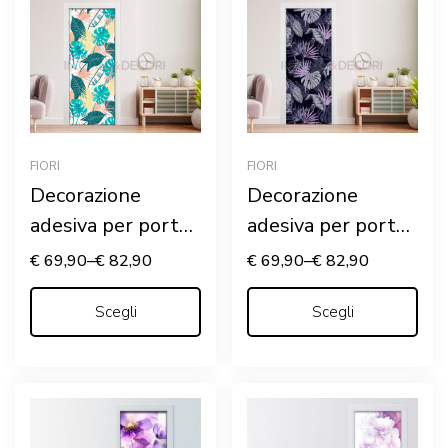
FIORI
FIORI
Decorazione
Decorazione
adesiva per porte
adesiva per porte
“LEAVES”
“SFONDO CON
€
69,90
–
€
82,90
€
69,90
–
€
82,90
FOGLIE”
Scegli
Scegli