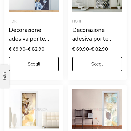
FIORI
FIORI
Decorazione
Decorazione
adesiva porte
adesiva porte
“FIORI E FOGLIE
“FOGLIE CON
€
69,90
–
€
82,90
€
69,90
–
€
82,90
D’ORO”
VENATURE ORO”
Scegli
Scegli
Filtri