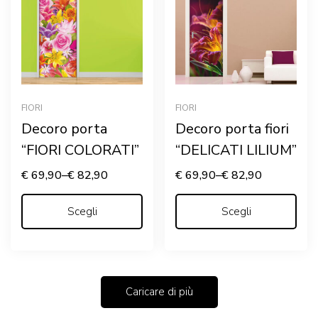
FIORI
FIORI
Decoro porta
Decoro porta fiori
“FIORI COLORATI”
“DELICATI LILIUM”
€
69,90
–
€
82,90
€
69,90
–
€
82,90
Scegli
Scegli
Caricare di più