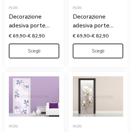
FIORI
FIORI
Decorazione
Decorazione
adesiva porte
adesiva porte
“SFUMATURE
“SFUMATURE
€
69,90
–
€
82,90
€
69,90
–
€
82,90
FLOREALI COLOR
FLOREALI”
AMBRA”
Scegli
Scegli
FIORI
FIORI