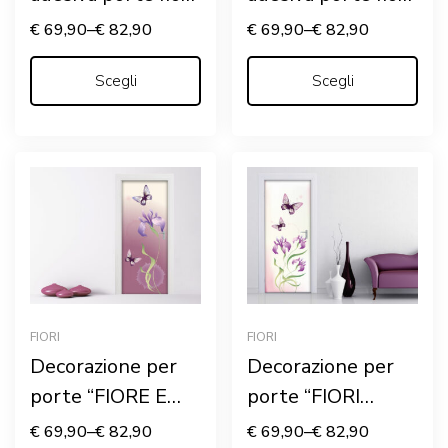
“ROSE DELICATE”
“TULIPANI
€
69,90
–
€
82,90
€
69,90
–
€
82,90
BIANCHI”
Scegli
Scegli
FIORI
FIORI
Decorazione per
Decorazione per
porte “FIORE E
porte “FIORI
FARFALLE”
ROSA E
€
69,90
–
€
82,90
€
69,90
–
€
82,90