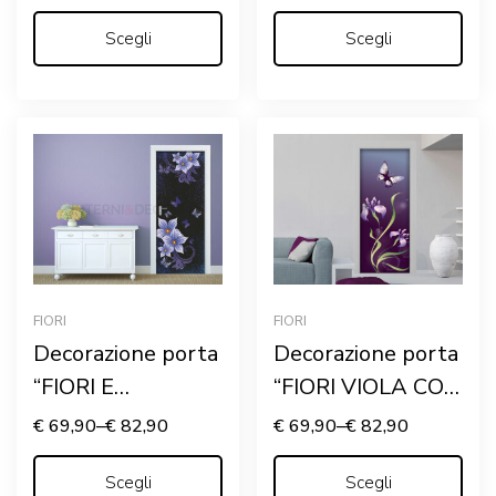
FARFALLE”
Scegli
Scegli
FIORI
FIORI
Decorazione porta
Decorazione porta
“FIORI E
“FIORI VIOLA CON
FARFALLE VIOLA”
FARFALLA”
€
69,90
–
€
82,90
€
69,90
–
€
82,90
Scegli
Scegli