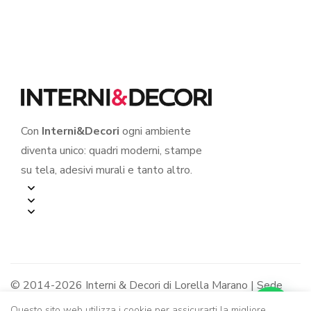
Con
Interni&Decori
ogni ambiente
diventa unico: quadri moderni, stampe
su tela, adesivi murali e tanto altro.
© 2014-2026 Interni & Decori di Lorella Marano | Sede
legale: Via R. Jemma 12/B - 84091 Battipaglia (SA) |
Questo sito web utilizza i cookie per assicurarti la migliore