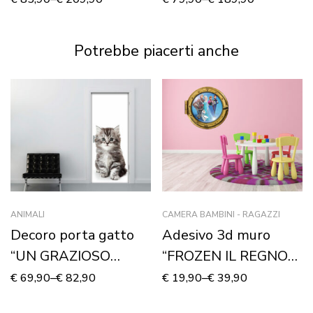
Stampa su tela
Potrebbe piacerti anche
ANIMALI
CAMERA BAMBINI - RAGAZZI
Decoro porta gatto
Adesivo 3d muro
“UN GRAZIOSO
“FROZEN IL REGNO
GATTINO”
DI GHIACCIO” –
€
69,90
–
€
82,90
€
19,90
–
€
39,90
Sticker oblò