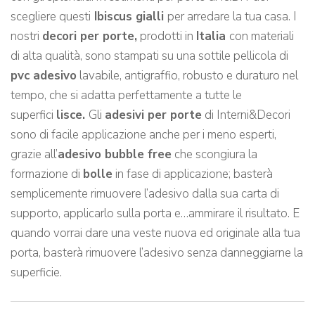
scegliere questi
Ibiscus gialli
per arredare la tua casa. I
nostri
decori per porte,
prodotti in
Italia
con materiali
di alta qualità, sono stampati su una sottile pellicola di
pvc adesivo
lavabile, antigraffio, robusto e duraturo nel
tempo, che si adatta perfettamente a tutte le
superfici
lisce.
Gli
adesivi per porte
di Interni&Decori
sono di facile applicazione anche per i meno esperti,
grazie all’
adesivo bubble free
che scongiura la
formazione di
bolle
in fase di applicazione; basterà
semplicemente rimuovere l’adesivo dalla sua carta di
supporto, applicarlo sulla porta e…ammirare il risultato. E
quando vorrai dare una veste nuova ed originale alla tua
porta, basterà rimuovere l’adesivo senza danneggiarne la
superficie.