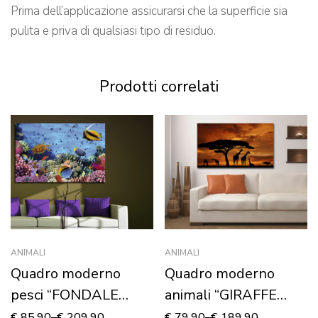
Prima dell’applicazione assicurarsi che la superficie sia
pulita e priva di qualsiasi tipo di residuo.
Prodotti correlati
ANIMALI
ANIMALI
Quadro moderno
Quadro moderno
pesci “FONDALE
animali “GIRAFFE
MARINO”
NELLA SAVANA” –
€
85,90
–
€
209,90
€
79,90
–
€
189,90