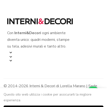
Con
Interni&Decori
ogni ambiente
diventa unico: quadri moderni, stampe
su tela, adesivi murali e tanto altro.
© 2014-2026 Interni & Decori di Lorella Marano | Sede
legale: Via R. Jemma 12/B - 84091 Battipaglia (SA) |
Questo sito web utilizza i cookie per assicurarti la migliore
P.IVA: 05319240650 - R.E.A. SA-436963
esperienza.