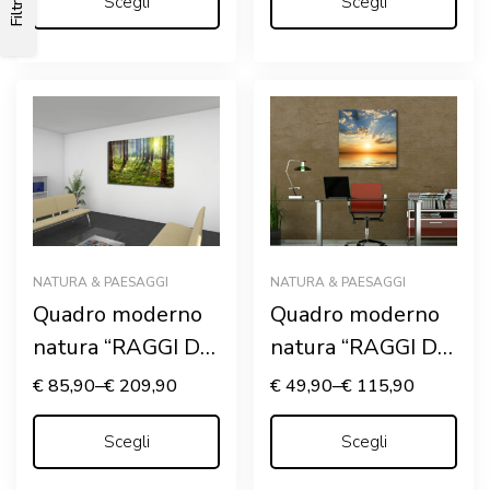
Scegli
– Stampa su tela
Scegli
Filtri
NATURA & PAESAGGI
NATURA & PAESAGGI
Quadro moderno
Quadro moderno
natura “RAGGI DI
natura “RAGGI DI
SOLE NEL
SOLE SUL MARE”
€
85,90
–
€
209,90
€
49,90
–
€
115,90
BOSCO” – Stampa
– Stampa su tela
su tela
Scegli
Scegli