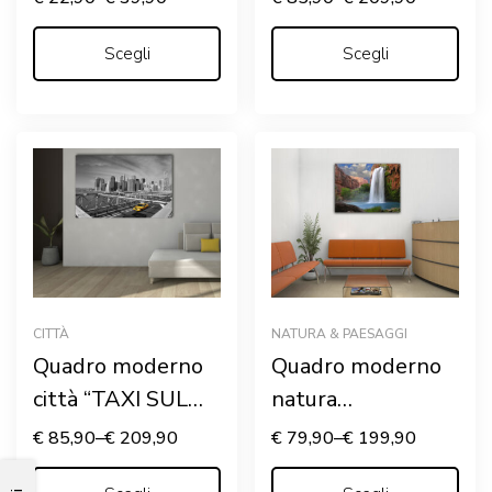
DEL VIVERE…”
Scegli
Scegli
CITTÀ
NATURA & PAESAGGI
Quadro moderno
Quadro moderno
città “TAXI SUL
natura
PONTE”
“MAESTOSO
€
85,90
–
€
209,90
€
79,90
–
€
199,90
SALTO D’ACQUA”