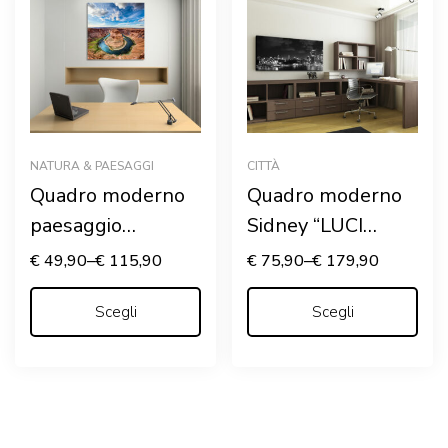
NATURA & PAESAGGI
CITTÀ
Quadro moderno
Quadro moderno
paesaggio
Sidney “LUCI
“SPETTACOLO
SULLA BAIA”
€
49,90
–
€
115,90
€
75,90
–
€
179,90
DELLA NATURA”
– Stampa su tela
Scegli
Scegli