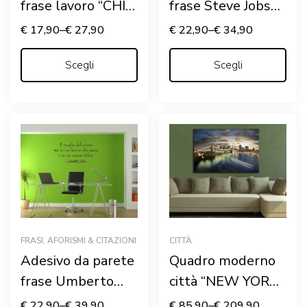
frase lavoro “CHI
frase Steve Jobs
LAVORA…”
“AMA QUELLO
€
17,90
–
€
27,90
€
22,90
–
€
34,90
CHE FAI”
Scegli
Scegli
FRASI, AFORISMI & CITAZIONI
CITTÀ
Adesivo da parete
Quadro moderno
frase Umberto
città “NEW YORK
Saba “IL MEGLIO
ALL’IMBRUNIRE”
€
22,90
–
€
39,90
€
85,90
–
€
209,90