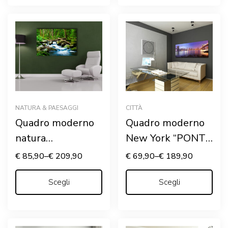
NATURA & PAESAGGI
CITTÀ
Quadro moderno
Quadro moderno
natura
New York “PONTI
“TORRENTE
SUL FIUME
€
85,90
–
€
209,90
€
69,90
–
€
189,90
IMPETUOSO” –
HUDSON”
Stampa su tela
Scegli
Scegli