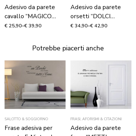
Adesivo da parete
Adesivo da parete
cavallo “MAGICO
orsetti “DOLCI
UNICORNO”
SOGNI” – Adesivo
€
25,90
–
€
39,90
€
34,90
–
€
42,90
murale
Potrebbe piacerti anche
SALOTTO & SOGGIORNO
FRASI, AFORISMI & CITAZIONI
Frase adesiva per
Adesivo da parete