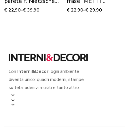
parete F. Nietzsche
frase “METTI
“CHI HA UN PERCHÉ
ADDOSSO UN
€
22,90
–
€
39,90
€
22,90
–
€
29,90
PER VIVERE…”
SORRISO”
Con
Interni&Decori
ogni ambiente
diventa unico: quadri moderni, stampe
su tela, adesivi murali e tanto altro.