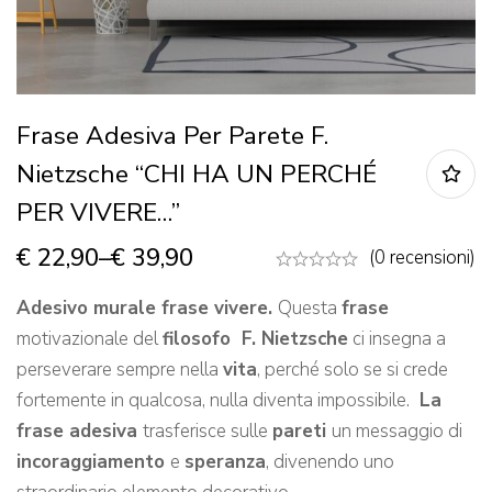
Frase Adesiva Per Parete F.
Nietzsche “CHI HA UN PERCHÉ
PER VIVERE…”
€
22,90
–
€
39,90
(0 recensioni)
Adesivo murale frase vivere.
Questa
frase
motivazionale del
filosofo F. Nietzsche
ci insegna a
perseverare sempre nella
vita
, perché solo se si crede
fortemente in qualcosa, nulla diventa impossibile.
La
frase adesiva
trasferisce sulle
pareti
un messaggio di
incoraggiamento
e
speranza
, divenendo uno