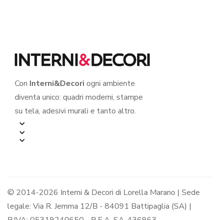
VIVERE”
Con
Interni&Decori
ogni ambiente
diventa unico: quadri moderni, stampe
su tela, adesivi murali e tanto altro.
© 2014-2026 Interni & Decori di Lorella Marano | Sede
legale: Via R. Jemma 12/B - 84091 Battipaglia (SA) |
P.IVA: 05319240650 - R.E.A. SA-436963