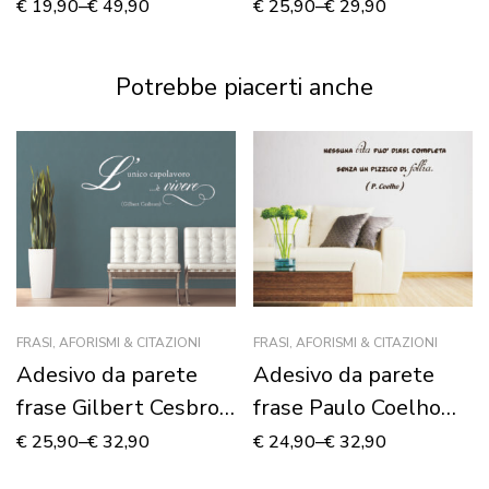
COMINCIÒ”
Marquez “TI AMO
€
19,90
–
€
49,90
€
25,90
–
€
29,90
NON PER CHI SEI…”
Potrebbe piacerti anche
FRASI, AFORISMI & CITAZIONI
FRASI, AFORISMI & CITAZIONI
Adesivo da parete
Adesivo da parete
frase Gilbert Cesbron
frase Paulo Coelho
“L’UNICO
“NESSUNA VITA
€
25,90
–
€
32,90
€
24,90
–
€
32,90
CAPOLAVORO È
PUÒ DIRSI…”