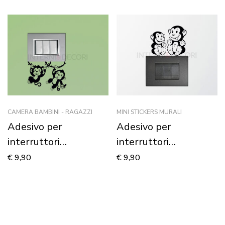
CAMERA BAMBINI - RAGAZZI
MINI STICKERS MURALI
Adesivo per
Adesivo per
interruttori
interruttori
scimmiette “APPESE
“SCIMMIETTE
€
9,90
€
9,90
ALLE LIANE” – Mini
DISPETTOSE” – Mini
sticker murale
sticker murale