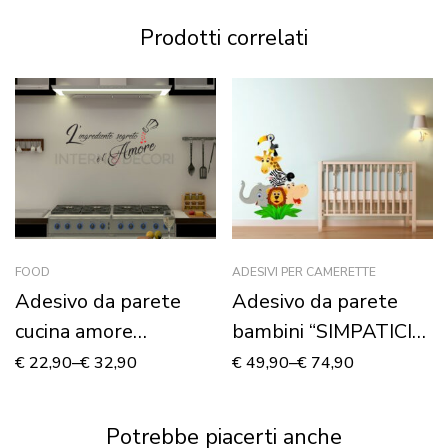
Prodotti correlati
FOOD
ADESIVI PER CAMERETTE
Adesivo da parete
Adesivo da parete
cucina amore
bambini “SIMPATICI
“L’INGREDIENTE
ANIMALI” – Adesivo
€
22,90
–
€
32,90
€
49,90
–
€
74,90
SEGRETO”
murale
Potrebbe piacerti anche