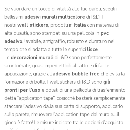
Se vuoi dare un tocco di vitalità alle tue pareti, scegli i
bellissimi
adesivi murali
multicolore
di I&D! I
nostri
wall stickers,
prodotti in
Italia
con materiali di
alta qualità, sono stampati su una pellicola in
pvc
adesivo
, lavabile, antigraffio, robusto e duraturo nel
tempo che si adatta a tutte le superfici
lisce
.
Le
decorazioni murali
di I&D sono perfettamente
scontornate, quasi impercettibili al tatto e di facile
applicazione, grazie all’
adesivo bubble free
che evita la
formazione di bolle. I wall stickers di I&D sono
già
pronti per l’uso
e dotati di una pellicola di trasferimento
detta “application tape”, cosicché basterà semplicemente
staccare l’adesivo dalla sua carta di supporto, applicarlo
sulla parete, rimuovere l’application tape dal muro e….il
gioco è fatto! Le misure indicate tra le opzioni d’acquisto