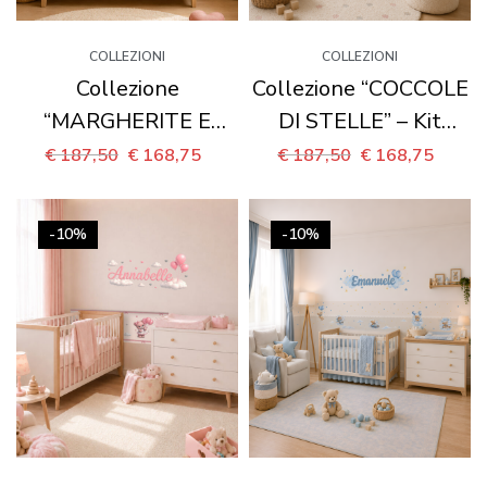
COLLEZIONI
COLLEZIONI
Collezione
Collezione “COCCOLE
“MARGHERITE E
DI STELLE” – Kit
CUORI” – Kit
coordinato per
€
187,50
€
168,75
€
187,50
€
168,75
coordinato per
cameretta completa
cameretta completa
-10%
-10%