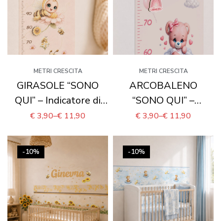
METRI CRESCITA
METRI CRESCITA
GIRASOLE “SONO
ARCOBALENO
QUI” – Indicatore di
“SONO QUI” –
altezza rimovibile per
Indicatore di altezza
€
3,90
–
€
11,90
€
3,90
–
€
11,90
metro crescita
rimovibile per metro
crescita
-10%
-10%