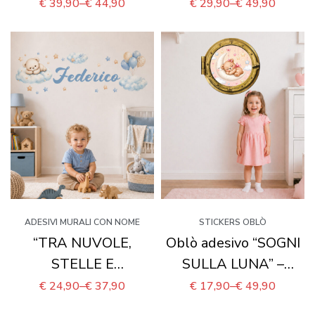
STELLINE” – Metro
DI STELLE” – Boiserie
€
39,90
–
€
44,90
€
29,90
–
€
49,90
crescita adesivo
decorativa cameretta
ADESIVI MURALI CON NOME
STICKERS OBLÒ
“TRA NUVOLE,
Oblò adesivo “SOGNI
STELLE E
SULLA LUNA” –
PALLONCINI” –
adesivo effetto
€
24,90
–
€
37,90
€
17,90
–
€
49,90
Adesivo murale
finestra 3D