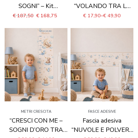
SOGNI” – Kit
“VOLANDO TRA LE
coordinato per
NUVOLE” – adesivo
€
187,50
€
168,75
€
17,90
–
€
49,90
cameretta completa
effetto finestra 3D
METRI CRESCITA
FASCE ADESIVE
“CRESCI CON ME –
Fascia adesiva
SOGNI D’ORO TRA
“NUVOLE E POLVERE