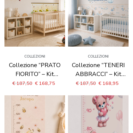
COLLEZIONI
COLLEZIONI
Collezione “PRATO
Collezione “TENERI
FIORITO” – Kit
ABBRACCI” – Kit
coordinato per
coordinato per
€
187,50
€
168,75
€
187,50
€
168,95
cameretta completa
cameretta completa