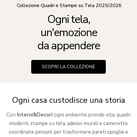
Collezione Frasi Adesive e Stickers Murali 2025/2026
Collezione Frasi Adesive e Stickers Murali 2025/2026
Collezione Quadri e Stampe su Tela 2025/2026
Collezioni Camerette Complete 2025/2026
Collezioni Camerette Complete 2025/2026
Una cameretta,
Una cameretta,
Un adesivo,
Un adesivo,
Ogni tela,
un'emozione
tanti sogni
tanti sogni
mille modi
mille modi
per raccontarti
per raccontarti
da appendere
da vivere
da vivere
SCOPRI LA COLLEZIONE
SCOPRI LA COLLEZIONE
SCOPRI LA COLLEZIONE
SCOPRI LA COLLEZIONE
SCOPRI LA COLLEZIONE
Ogni casa custodisce una storia
Con
Interni&Decori
ogni ambiente prende vita: quadri
moderni, stampe su tela, adesivi murali e camerette
coordinate pensati per trasformare pareti spoglie e