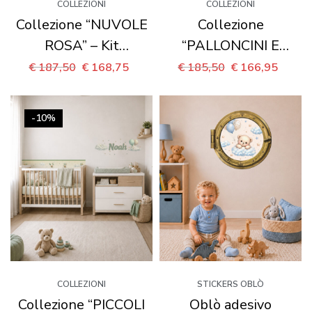
COLLEZIONI
COLLEZIONI
Collezione “NUVOLE
Collezione
ROSA” – Kit
“PALLONCINI E
coordinato per
COCCOLE” – Kit
€
187,50
€
168,75
€
185,50
€
166,95
cameretta completa
coordinato per
cameretta completa
-10%
COLLEZIONI
STICKERS OBLÒ
Collezione “PICCOLI
Oblò adesivo