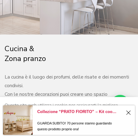
Cucina &
Zona pranzo
La cucina è il luogo dei profumi, delle risate e dei momenti
condivisi.
Con le nostre decorazioni puoi creare uno spazio
accogliente e pieno di personalità, dove ogni dettaglio
Questo sito web utilizza i cookie per assicurarti la migliore
racconta la tua storia.
Collezione “PRATO FIORITO” – Kit coordinato per cameretta completa
esperienza.
Scopri tutti i prodotti
GUARDA SUBITO! 70 persone stanno guardando
0
0
Ok, grazie!
questo prodotto proprio ora!
Casa
Negozio
Lista dei
Carrello
Ricerca
desideri