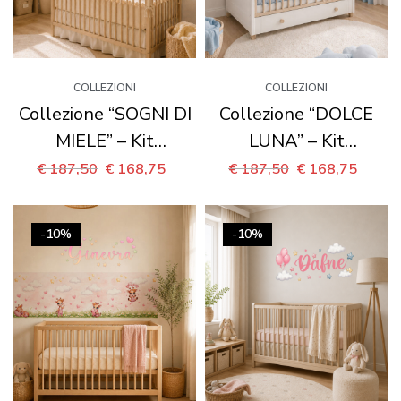
COLLEZIONI
COLLEZIONI
Collezione “SOGNI DI
Collezione “DOLCE
MIELE” – Kit
LUNA” – Kit
coordinato per
coordinato per
€
187,50
€
168,75
€
187,50
€
168,75
cameretta completa
cameretta completa
-10%
-10%