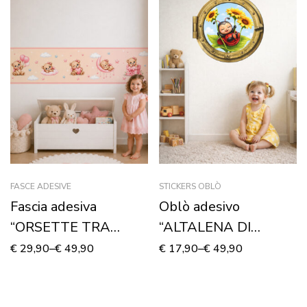
FASCE ADESIVE
STICKERS OBLÒ
Fascia adesiva
Oblò adesivo
“ORSETTE TRA
“ALTALENA DI
SOGNI E COCCOLE” –
GIRASOLI” – adesivo
€
29,90
–
€
49,90
€
17,90
–
€
49,90
Boiserie decorativa
effetto finestra 3D
cameretta