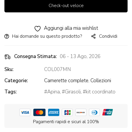
Check-out veloce
Alternative:
Aggiungi alla mia wishlist
Hai domande su questo prodotto?
Condividi
Consegna Stimata:
06 - 13 Ago, 2026
Sku:
COL007MN
Categorie:
Camerette complete
,
Collezioni
Tags:
Apina
,
Girasoli
,
kit coordinato
Pagamenti rapidi e sicuri al 100%