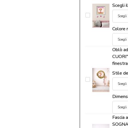
-
Scegli i
Adesivo
"DOLCE
murale
GIRAFFINA"
personalizzato
Colore
-
con
Quadretto
nome
nascita
Oblò ad
personalizzato
CUORI" 
con
finestr
nome
Stile d
Oblò
adesivo
"SOFFIO
Dimens
DI
CUORI"
Fascia 
-
SOGNANT
adesivo