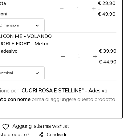
tta
€
29,90
–
oni
€
49,90
CI CON ME - VOLANDO
ORI E FIORI" - Metro
a adesivo
€
39,90
–
€
44,90
zione per
"CUORI ROSA E STELLINE" - Adesivo
ato con nome
prima di aggiungere questo prodotto
Aggiungi alla mia wishlist
sto prodotto?
Condividi