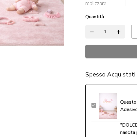
realizzare
*
Quantità
Alternative:
Spesso Acquistati
Questo 
"CUORI
Adesivo
ROSA
E
"DOLCE
STELLINE"
nascita