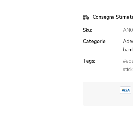
Metro
crescita
Consegna Stimat
adesivo
Sku:
AN0
Categorie:
Ades
bamb
Tags:
ad
stic