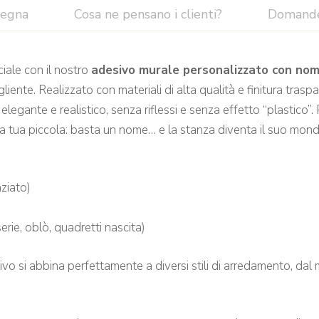
segna
Cosa ne pensano i clienti?
Domand
iale con il nostro
adesivo murale personalizzato con nome
nte. Realizzato con materiali di alta qualità e finitura trasp
legante e realistico, senza riflessi e senza effetto “plastico”
lla tua piccola: basta un nome… e la stanza diventa il suo mond
ziato)
rie, oblò, quadretti nascita)
o si abbina perfettamente a diversi stili di arredamento, dal mi