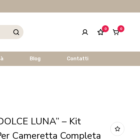
0
0
tà
Blog
Contatti
“DOLCE LUNA” – Kit
Per Cameretta Completa