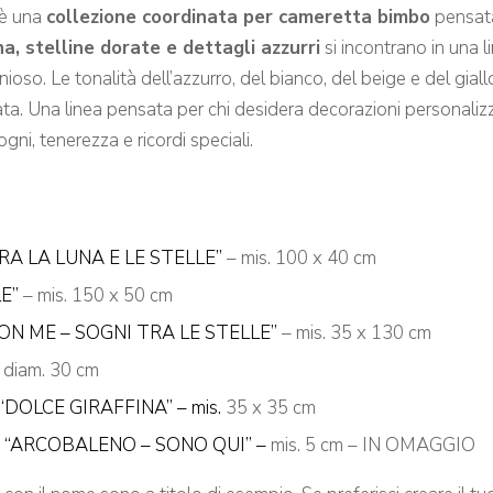
è una
collezione coordinata per cameretta bimbo
pensata
na, stelline dorate e dettagli azzurri
si incontrano in una l
oso. Le tonalità dell’azzurro, del bianco, del beige e del gia
ta. Una linea pensata per chi desidera decorazioni personalizz
gni, tenerezza e ricordi speciali.
RA LA LUNA E LE STELLE”
– mis. 100 x 40 cm
E”
– mis. 150 x 50 cm
CON ME – SOGNI TRA LE STELLE”
– mis. 35 x 130 cm
 diam. 30 cm
“DOLCE GIRAFFINA”
– mis.
35 x 35 cm
“ARCOBALENO – SONO QUI” –
mis. 5 cm – IN OMAGGIO