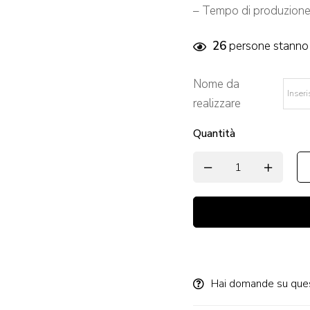
– Tempo di produzione: 
26
persone stanno 
Nome da
realizzare
*
Quantità
Alternative:
Hai domande su que