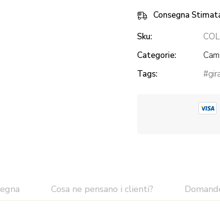
Consegna Stimat
Sku:
COL
Categorie:
Came
Tags:
gir
segna
Cosa ne pensano i clienti?
Domand