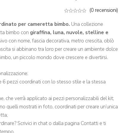
5
(0 recensioni)
ordinato per cameretta bimbo.
Una collezione
tta bimbo con
giraffina, luna, nuvole, stelline e
vo con nome, fascia decorativa, metro crescita, oblò
scita si abbinano tra loro per creare un ambiente dolce
bimbo, un piccolo mondo dove crescere e divertirsi.
nalizzazione:
e 6 pezzi coordinati con lo stesso stile e la stessa
e, che verrà applicato ai pezzi personalizzabili del kit;
ono quelli mostrati in foto, coordinati per creare un’unica
tta;
dinare? Scrivici in chat o dalla pagina Contatti e ti
 tempo.