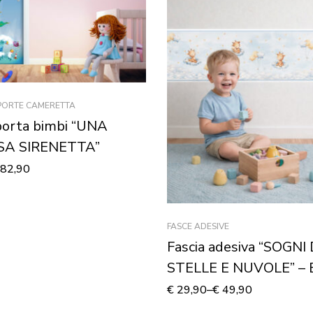
 PORTE CAMERETTA
porta bimbi “UNA
SA SIRENETTA”
82,90
FASCE ADESIVE
Fascia adesiva “SOGNI 
STELLE E NUVOLE” – B
decorativa cameretta
€
29,90
–
€
49,90