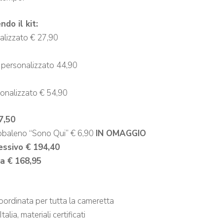
ndo il kit:
alizzato € 27,90
 personalizzato 44,90
onalizzato € 54,90
7,50
rcobaleno “Sono Qui” € 6,90
IN OMAGGIO
essivo € 194,40
a € 168,95
oordinata per tutta la cameretta
alia, materiali certificati