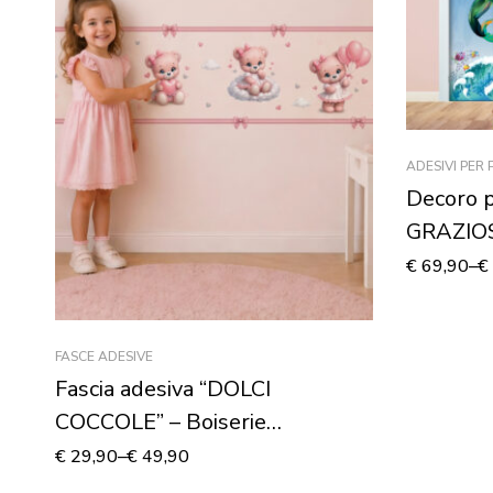
ADESIVI PER
Decoro 
GRAZIO
€
69,90
–
€
FASCE ADESIVE
Fascia adesiva “DOLCI
COCCOLE” – Boiserie
decorativa cameretta
€
29,90
–
€
49,90