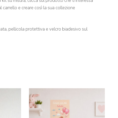
 kit su misura, clicca sul prodotto che ti interessa
 carrello e creare così la sua collezione
ta, pellicola protettiva e velcro biadesivo sul