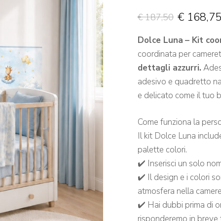
€
168,7
€
187,50
Dolce Luna
– Kit co
coordinata per camere
dettagli azzurri.
Adesi
adesivo e quadretto na
e delicato come il tuo 
Come funziona la perso
Il kit Dolce Luna includ
palette colori.
✔️ Inserisci un solo nom
✔️ Il design e i colori s
atmosfera nella camere
✔️ Hai dubbi prima di or
risponderemo in breve