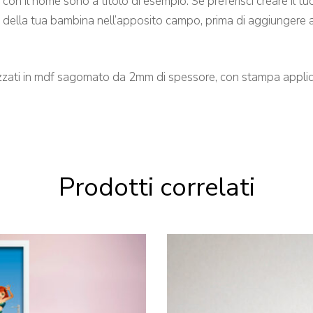
con il nome sono a titolo di esempio. Se preferisci creare il tuo
e della tua bambina nell’apposito campo, prima di aggiungere al
lizzati in mdf sagomato da 2mm di spessore, con stampa applica
Prodotti correlati