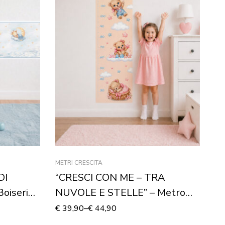
AD
De
“
M
€
6
METRI CRESCITA
DI
“CRESCI CON ME – TRA
oiserie
NUVOLE E STELLE” – Metro
crescita adesivo
€
39,90
–
€
44,90