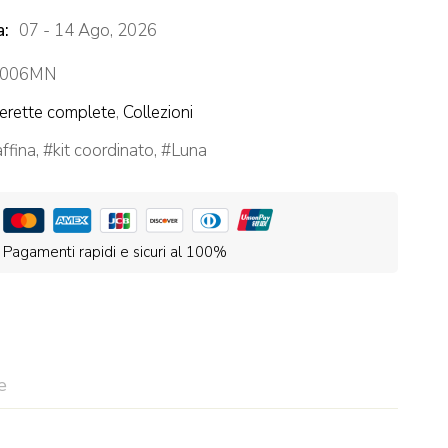
a:
07 - 14 Ago, 2026
006MN
rette complete
,
Collezioni
affina
,
kit coordinato
,
Luna
Pagamenti rapidi e sicuri al 100%
e