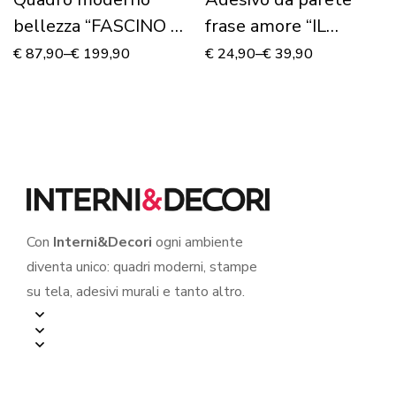
bellezza “FASCINO DI
frase amore “IL
DONNA”
SORRISO È MIO…”
€
87,90
–
€
199,90
€
24,90
–
€
39,90
Con
Interni&Decori
ogni ambiente
diventa unico: quadri moderni, stampe
su tela, adesivi murali e tanto altro.