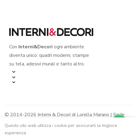
Con
Interni&Decori
ogni ambiente
diventa unico: quadri moderni, stampe
su tela, adesivi murali e tanto altro.
© 2014-2026 Interni & Decori di Lorella Marano | Sede
legale: Via R. Jemma 12/B - 84091 Battipaglia (SA) |
Questo sito web utilizza i cookie per assicurarti la migliore
P.IVA: 05319240650 - R.E.A. SA-436963
esperienza.