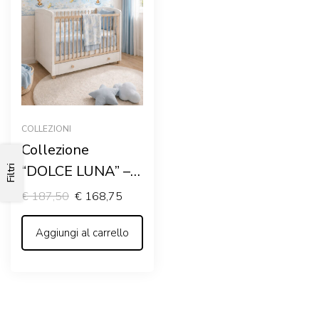
COLLEZIONI
Collezione
“DOLCE LUNA” –
Filtri
Kit coordinato per
€
187,50
€
168,75
cameretta
completa
Aggiungi al carrello