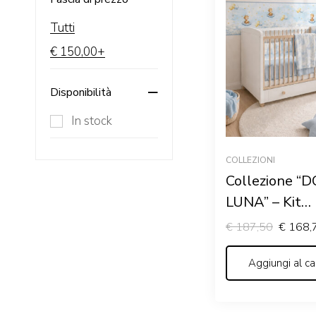
Tutti
€
150,00
+
Disponibilità
In stock
COLLEZIONI
Collezione “
LUNA” – Kit
coordinato pe
€
187,50
€
168,
cameretta co
Aggiungi al ca