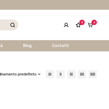
0
0
tà
Blog
Contatti
inamento predefinito