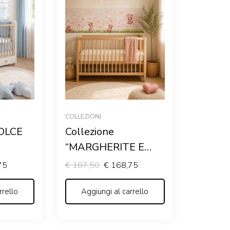
COLLEZIONI
DOLCE
Collezione
“MARGHERITE E
r
CUORI” – Kit
75
€
187,50
€
168,75
mpleta
coordinato per
rrello
cameretta completa
Aggiungi al carrello