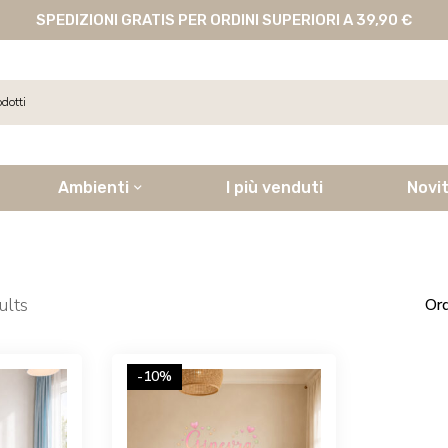
SPEDIZIONI GRATIS PER ORDINI SUPERIORI A 39,90 €
giraffina
Ambienti
I più venduti
Novi
ults
Ord
-10%