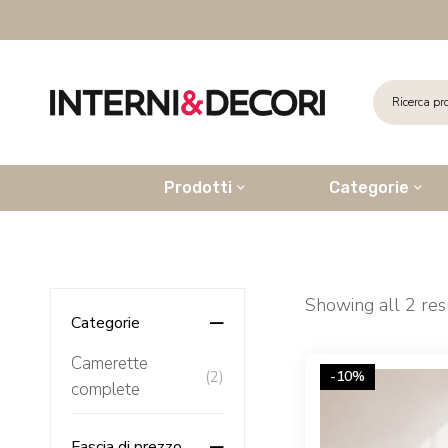
Prodotti
Categorie
Showing all 2 res
Categorie
Camerette
(2)
-10%
complete
Fascia di prezzo