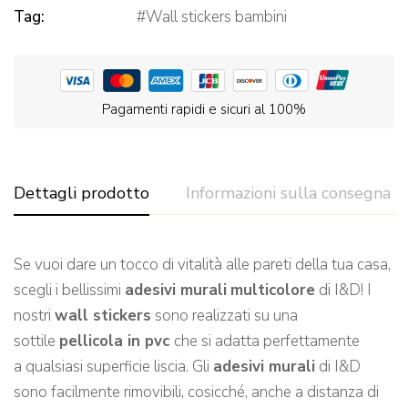
Tag:
Wall stickers bambini
Pagamenti rapidi e sicuri al 100%
Dettagli prodotto
Informazioni sulla consegna
Se vuoi dare un tocco di vitalità alle pareti de
lla tua casa,
scegli
i bellissimi
adesivi murali
multicolore
di I&D!
I
nostri
wall stickers
sono realizzati su una
sottile
pellicola in pvc
che si adatta perfettamente
a qualsiasi
superficie l
iscia.
Gli
adesivi murali
di I&D
sono facilmente rimovibili, cosicché, a
nche a distanza di