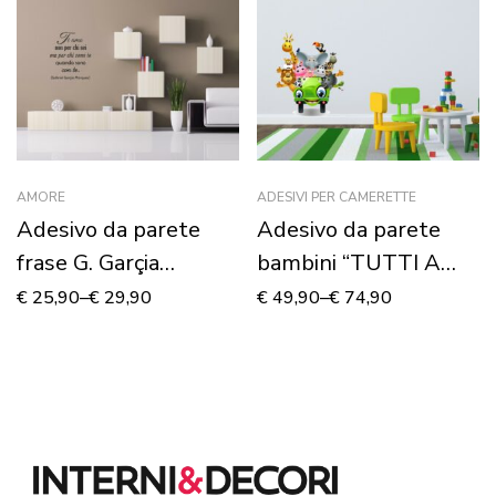
AMORE
ADESIVI PER CAMERETTE
Adesivo da parete
Adesivo da parete
frase G. Garçia
bambini “TUTTI A
Marquez “TI AMO
BORDO!” – Adesivo
€
25,90
–
€
29,90
€
49,90
–
€
74,90
NON PER CHI SEI…”
murale