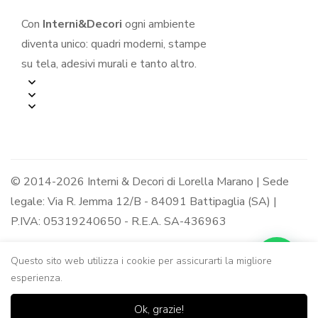
Con
Interni&Decori
ogni ambiente
diventa unico: quadri moderni, stampe
su tela, adesivi murali e tanto altro.
© 2014-2026 Interni & Decori di Lorella Marano | Sede
legale: Via R. Jemma 12/B - 84091 Battipaglia (SA) |
P.IVA: 05319240650 - R.E.A. SA-436963
Questo sito web utilizza i cookie per assicurarti la migliore
esperienza.
0
0
Ok, grazie!