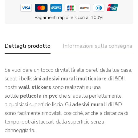
Pagamenti rapidi e sicuri al 100%
Dettagli prodotto
Informazioni sulla consegna
Se vuoi dare un tocco di vitalità alle pareti de
lla tua casa,
scegli
i bellissimi
adesivi murali
multicolore
di I&D!
I
nostri
wall stickers
sono realizzati su una
sottile
pellicola in pvc
che si adatta perfettamente
a qualsiasi
superficie l
iscia.
Gli
adesivi murali
di I&D
sono facilmente rimovibili, cosicché, a
nche a distanza di
tempo, potrai staccarli dalla superficie senza
danneggiarla.