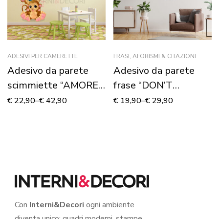
ADESIVI PER CAMERETTE
FRASI, AFORISMI & CITAZIONI
Adesivo da parete
Adesivo da parete
scimmiette “AMORE
frase “DON’T
DI MAMMA” –
WORRY, BE HAPPY!”
€
22,90
–
€
42,90
€
19,90
–
€
29,90
Adesivo murale
Con
Interni&Decori
ogni ambiente
diventa unico: quadri moderni, stampe