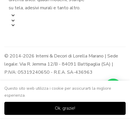
su tela, adesivi murali e tanto altro.
© 2014-2026 Interni & Decori di Lorella Marano | Sede
legale: Via R. Jemma 12/B - 84091 Battipaglia (SA) |
P.IVA: 05319240650 - R.E.A. SA-436963
Questo sito web utilizza i cookie per assicurarti la migliore
esperienza.
0
0
Ok, grazie!
Casa
Negozio
Lista dei
Carrello
Ricerca
desideri