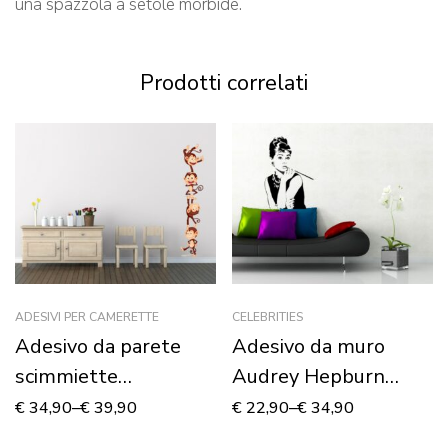
una spazzola a setole morbide.
Prodotti correlati
ADESIVI PER CAMERETTE
CELEBRITIES
Adesivo da parete
Adesivo da muro
scimmiette
Audrey Hepburn
“DIVERTENTI
“COLAZIONE DA
€
34,90
–
€
39,90
€
22,90
–
€
34,90
ACROBAZIE” –
TIFFANY”