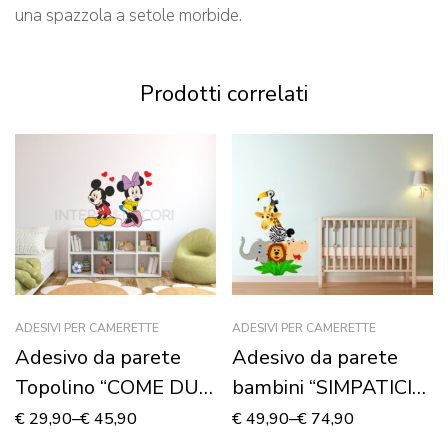
una spazzola a setole morbide.
Prodotti correlati
ADESIVI PER CAMERETTE
ADESIVI PER CAMERETTE
Adesivo da parete
Adesivo da parete
Topolino “COME DUE
bambini “SIMPATICI
INNAMORATI” –
ANIMALI” – Adesivo
€
29,90
–
€
45,90
€
49,90
–
€
74,90
Adesivo murale
murale