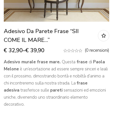
Adesivo Da Parete Frase “SII
COME IL MARE…”
€
32,90
–
€
39,90
(0 recensioni)
Adesivo murale frase mare.
Questa
frase
di
Paola
Melone
è
un’esortazione ad essere sempre sinceri e leali
con il prossimo, dimostrando bontà e nobiltà d’animo a
chi incontreremo sulla nostra strada. La
frase
adesiva
trasferisce sulle
pareti
sensazioni ed emozioni
uniche, divenendo uno straordinario elemento
decorativo.