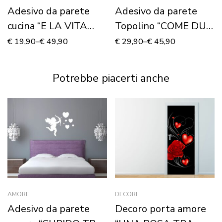
Adesivo da parete
Adesivo da parete
cucina “E LA VITA
Topolino “COME DUE
COMINCIÒ”
INNAMORATI” –
€
19,90
–
€
49,90
€
29,90
–
€
45,90
Adesivo murale
Potrebbe piacerti anche
AMORE
DECORI
Adesivo da parete
Decoro porta amore