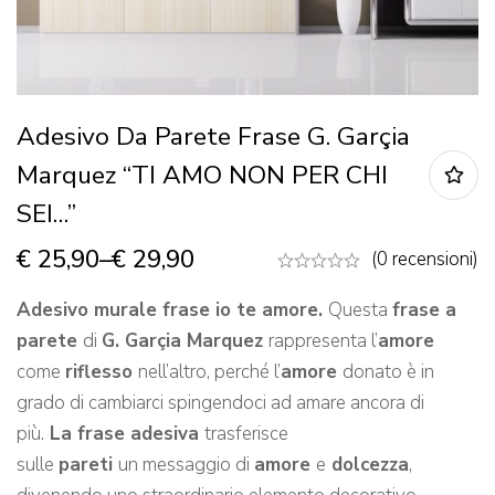
Adesivo Da Parete Frase G. Garçia
Marquez “TI AMO NON PER CHI
SEI…”
€
25,90
–
€
29,90
(0 recensioni)
Adesivo murale frase io te amore.
Questa
frase a
parete
di
G. Garçia Marquez
rappresenta l’
amore
come
riflesso
nell’altro, perché l’
amore
donato è in
grado di cambiarci spingendoci ad amare ancora di
più.
La frase adesiva
trasferisce
sulle
pareti
un messaggio di
amore
e
dolcezza
,