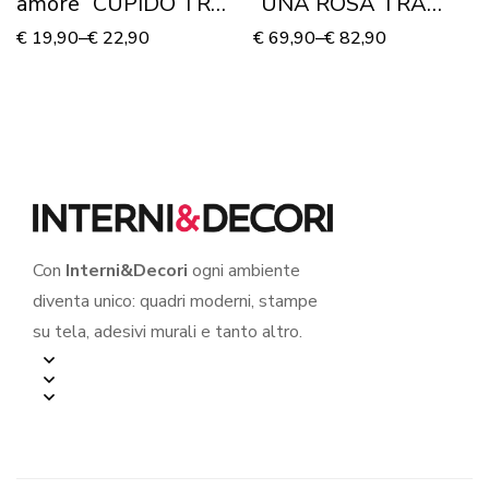
amore “CUPIDO TRA
“UNA ROSA TRA
CUORI” – Adesivo
CUORI”
€
19,90
–
€
22,90
€
69,90
–
€
82,90
murale
Con
Interni&Decori
ogni ambiente
diventa unico: quadri moderni, stampe
su tela, adesivi murali e tanto altro.