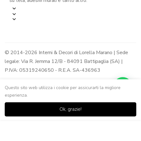
su tela, adesivi murali e tanto altro.
© 2014-2026 Interni & Decori di Lorella Marano | Sede
legale: Via R. Jemma 12/B - 84091 Battipaglia (SA) |
P.IVA: 05319240650 - R.E.A. SA-436963
Questo sito web utilizza i cookie per assicurarti la migliore
esperienza.
0
0
Ok, grazie!
Casa
Negozio
Lista dei
Carrello
Ricerca
desideri
Aggiungi al Carrello