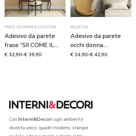
FRASI, AFORISMI & CITAZIONI
BELLEZZA
Adesivo da parete
Adesivo da parete
frase “SII COME IL
occhi donna
MARE…”
“BEAUTIFUL EYES”
€
32,90
–
€
39,90
€
24,90
–
€
42,90
Con
Interni&Decori
ogni ambiente
diventa unico: quadri moderni, stampe