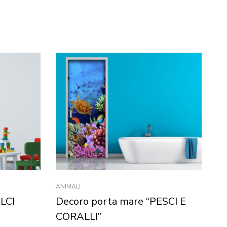
ANIMALI
DE
LCI
Decoro porta mare “PESCI E
D
CORALLI”
F