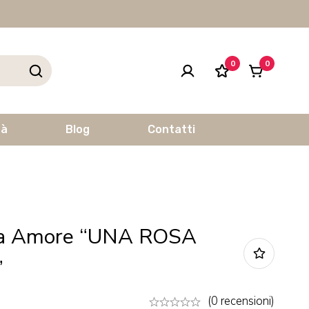
0
0
tà
Blog
Contatti
ta Amore “UNA ROSA
”
(0 recensioni)