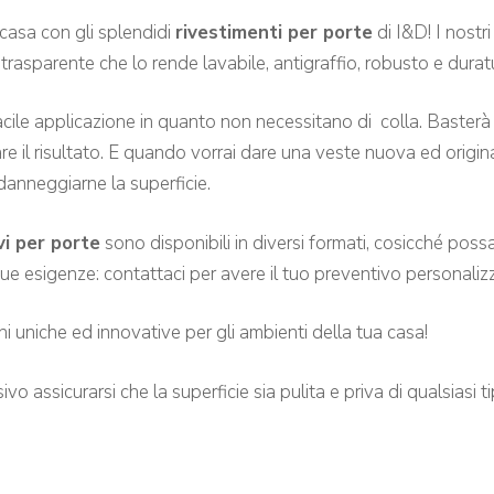
 casa con gli splendidi
rivestimenti per porte
di I&D! I nostr
 trasparente che lo rende lavabile, antigraffio, robusto e dura
acile applicazione in quanto non necessitano di colla. Baster
re il risultato. E quando vorrai dare una veste nuova ed origina
anneggiarne la superficie.
vi per porte
sono disponibili in diversi formati, cosicché possa
tue esigenze: contattaci per avere il tuo preventivo personaliz
oni uniche ed innovative per gli ambienti della tua casa!
ssicurarsi che la superficie sia pulita e priva di qualsiasi ti