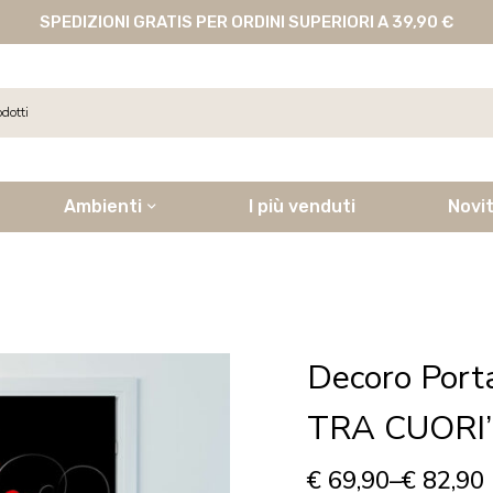
SPEDIZIONI GRATIS PER ORDINI SUPERIORI A 39,90 €
Ambienti
I più venduti
Novi
Decoro Por
TRA CUORI
€
69,90
–
€
82,90