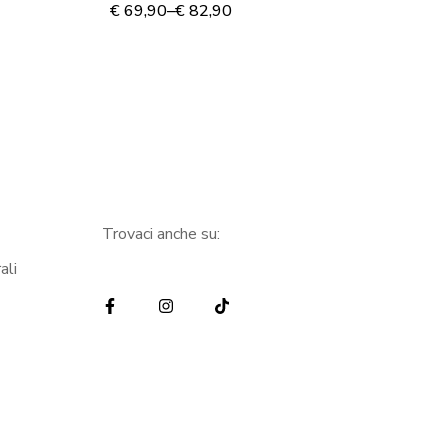
€
69,90
–
€
82,90
€
6
Trovaci anche su:
ali