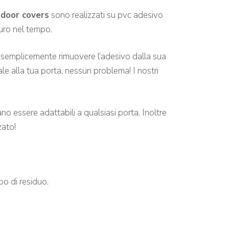
i
door covers
sono realizzati su pvc adesivo
turo nel tempo.
à semplicemente rimuovere l’adesivo dalla sua
le alla tua porta, nessun problema! I nostri
no essere adattabili a qualsiasi porta. Inoltre
zato!
po di residuo.