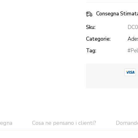
Consegna Stimat
Sku:
DC
Categorie:
Ades
Tag:
Pel
segna
Cosa ne pensano i clienti?
Domand