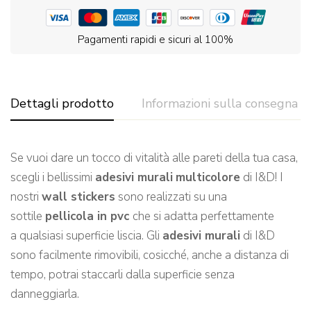
Pagamenti rapidi e sicuri al 100%
Dettagli prodotto
Informazioni sulla consegna
Se vuoi dare un tocco di vitalità alle pareti de
lla tua casa,
scegli
i bellissimi
adesivi murali
multicolore
di I&D!
I
nostri
wall stickers
sono realizzati su una
sottile
pellicola in pvc
che si adatta perfettamente
a qualsiasi
superficie l
iscia.
Gli
adesivi murali
di I&D
sono facilmente rimovibili, cosicché, a
nche a distanza di
tempo, potrai staccarli dalla superficie senza
danneggiarla.