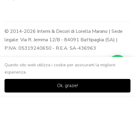
© 2014-2026 Interni & Decori di Lorella Marano | Sede
legale: Via R. Jemma 12/B - 84091 Battipaglia (SA) |
P.IVA: 05319240650 - R.E.A. SA-436963
Questo sito web utilizza i cookie per assicurarti la migliore
esperienza.
0
0
Ok, grazie!
Casa
Negozio
Lista dei
Carrello
Ricerca
desideri
Aggiungi al Carrello