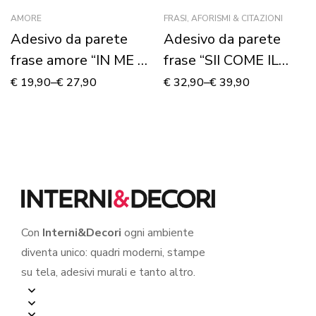
AMORE
FRASI, AFORISMI & CITAZIONI
Adesivo da parete
Adesivo da parete
frase amore “IN ME CI
frase “SII COME IL
SARÀ…”
MARE…”
€
19,90
–
€
27,90
€
32,90
–
€
39,90
Con
Interni&Decori
ogni ambiente
diventa unico: quadri moderni, stampe
su tela, adesivi murali e tanto altro.