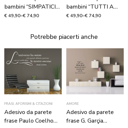
bambini “SIMPATICI
bambini “TUTTI A
ANIMALI” – Adesivo
BORDO!” – Adesivo
€
49,90
–
€
74,90
€
49,90
–
€
74,90
murale
murale
Potrebbe piacerti anche
FRASI, AFORISMI & CITAZIONI
AMORE
Adesivo da parete
Adesivo da parete
frase Paulo Coelho
frase G. Garçia