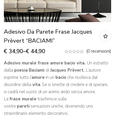
Adesivo Da Parete Frase Jacques
Prèvert “BACIAMI”
€
34,90
–
€
44,90
(0 recensioni)
Adesivo murale frase amore bacio vita.
Un estratto
dalla
poesia
Baciami
di
Jacques Prèvert.
L’autore
esprime tutto l’
amore
in un
bacio
che risolleva dal
disordine della
vita
. Se si smette di credere e di sperare,
si cadrà nel vuoto di un animo arido senza amore.
La
frase murale
trasferisce sulle
vostre
pareti
sensazioni uniche, divenendo uno
straordinario elemento decorativo.