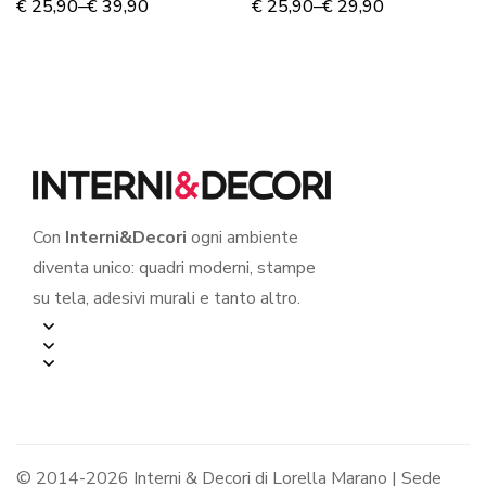
“L’UNIVERSO HA
Marquez “TI AMO
€
25,90
–
€
39,90
€
25,90
–
€
29,90
SENSO…”
NON PER CHI SEI…”
Con
Interni&Decori
ogni ambiente
diventa unico: quadri moderni, stampe
su tela, adesivi murali e tanto altro.
© 2014-2026 Interni & Decori di Lorella Marano | Sede