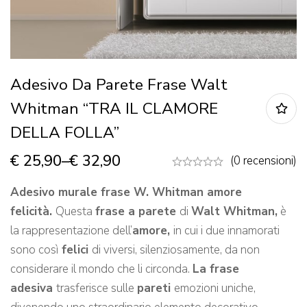
Adesivo Da Parete Frase Walt
Whitman “TRA IL CLAMORE
DELLA FOLLA”
€
25,90
–
€
32,90
(0 recensioni)
Adesivo murale frase W. Whitman amore
felicità.
Questa
frase a parete
di
Walt Whitman,
è
la rappresentazione dell’
amore,
in cui i due innamorati
sono così
felici
di viversi, silenziosamente, da non
considerare il mondo che li circonda.
La frase
adesiva
trasferisce sulle
pareti
emozioni uniche,