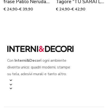
frase Pablo Neruda
Tagore “TU SARAI LA
“IL BACIO”
LUNA…”
€
24,90
–
€
39,90
€
24,90
–
€
42,90
Con
Interni&Decori
ogni ambiente
diventa unico: quadri moderni, stampe
su tela, adesivi murali e tanto altro.