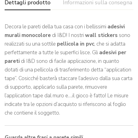
Dettagli prodotto
Informazioni sulla consegna
Decora le pareti della tua casa con i bellissimi
adesivi
murali
monocolore
di I&D! I nostri
wall stickers
sono
realizzati su una sottile
pellicola in pvc
, che si adatta
perfettamente a tutte le superfici lisce. Gli
adesivi per
pareti
di I&D sono di facile applicazione, in quanto
dotati di una pellicola di trasferimento detta “application
tape”. Cosicché basterà staccare l’adesivo dalla sua carta
di supporto, applicarlo sulla parete, rimuovere
l’application tape dal muro e….il gioco è fatto! Le misure
indicate tra le opzioni d’acquisto si riferiscono al foglio
che contiene il soggetto.
Guarda altre frasi a parete simili