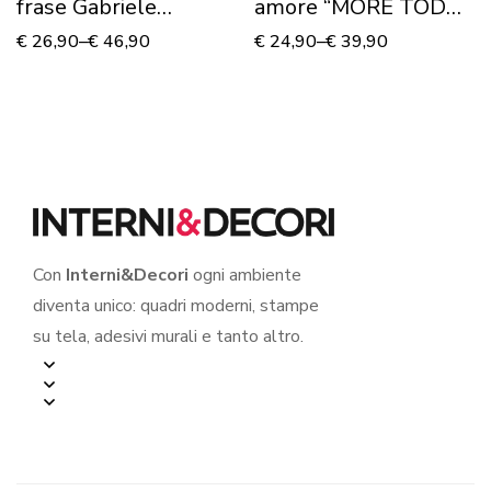
frase Gabriele
amore “MORE TODAY
D’Annunzio
THAN YESTERDAY”
€
26,90
–
€
46,90
€
24,90
–
€
39,90
“L’INNOCENTE”
– Adesivo murale
Con
Interni&Decori
ogni ambiente
diventa unico: quadri moderni, stampe
su tela, adesivi murali e tanto altro.