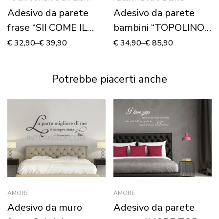
Adesivo da parete
Adesivo da parete
frase “SII COME IL
bambini “TOPOLINO I
MARE…”
SUOI AMICI” –
€
32,90
–
€
39,90
€
34,90
–
€
85,90
Adesivo murale
Potrebbe piacerti anche
AMORE
AMORE
Adesivo da muro
Adesivo da parete