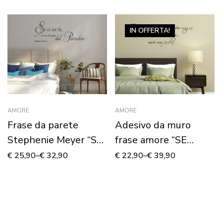
IN OFFERTA!
AMORE
AMORE
Frase da parete
Adesivo da muro
Stephenie Meyer “SE
frase amore “SE
CI SEI TU NON HO…”
INCONTRARSI È
€
25,90
–
€
32,90
€
22,90
–
€
39,90
STATA MAGIA”