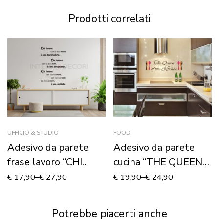
Prodotti correlati
UFFICIO & STUDIO
FOOD
Adesivo da parete
Adesivo da parete
frase lavoro “CHI
cucina “THE QUEEN
LAVORA…”
OF THE KITCHEN”
€
17,90
–
€
27,90
€
19,90
–
€
24,90
Potrebbe piacerti anche