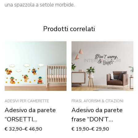
una spazzola a setole morbide.
Prodotti correlati
ADESIVI PER CAMERETTE
FRASI, AFORISMI & CITAZIONI
Adesivo da parete
Adesivo da parete
“ORSETTI
frase “DON’T
DIVERTENTI” –
WORRY, BE HAPPY!”
€
32,90
–
€
46,90
€
19,90
–
€
29,90
Adesivo murale