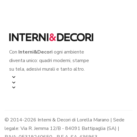
Con
Interni&Decori
ogni ambiente
diventa unico: quadri moderni, stampe
su tela, adesivi murali e tanto altro.
© 2014-2026 Interni & Decori di Lorella Marano | Sede
legale: Via R. Jemma 12/B - 84091 Battipaglia (SA) |
P.IVA: 05319240650 - R.E.A. SA-436963