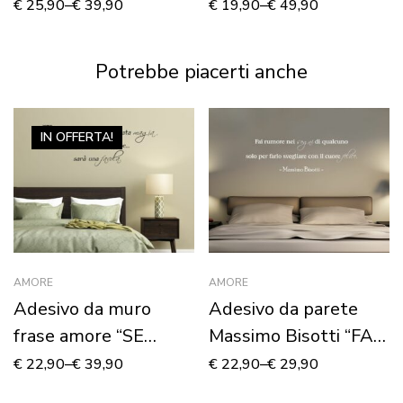
UNICORNO”
COMINCIÒ”
€
25,90
–
€
39,90
€
19,90
–
€
49,90
Potrebbe piacerti anche
IN OFFERTA!
AMORE
AMORE
Adesivo da muro
Adesivo da parete
frase amore “SE
Massimo Bisotti “FAI
INCONTRARSI È
RUMORE NEI
€
22,90
–
€
39,90
€
22,90
–
€
29,90
STATA MAGIA”
SOGNI…”