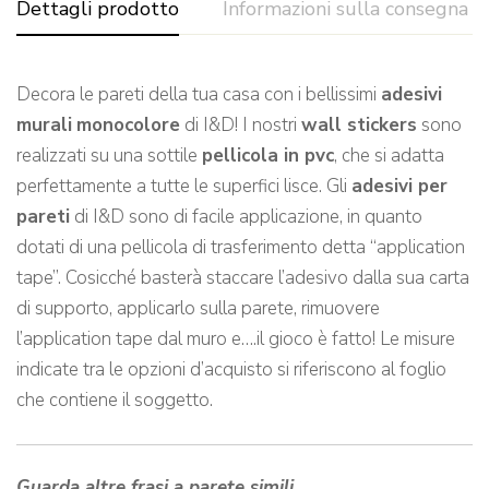
Dettagli prodotto
Informazioni sulla consegna
Decora le pareti della tua casa con i bellissimi
adesivi
murali
monocolore
di I&D! I nostri
wall stickers
sono
realizzati su una sottile
pellicola in pvc
, che si adatta
perfettamente a tutte le superfici lisce. Gli
adesivi per
pareti
di I&D sono di facile applicazione, in quanto
dotati di una pellicola di trasferimento detta “application
tape”. Cosicché basterà staccare l’adesivo dalla sua carta
di supporto, applicarlo sulla parete, rimuovere
l’application tape dal muro e….il gioco è fatto! Le misure
indicate tra le opzioni d’acquisto si riferiscono al foglio
che contiene il soggetto.
Guarda altre frasi a parete simili