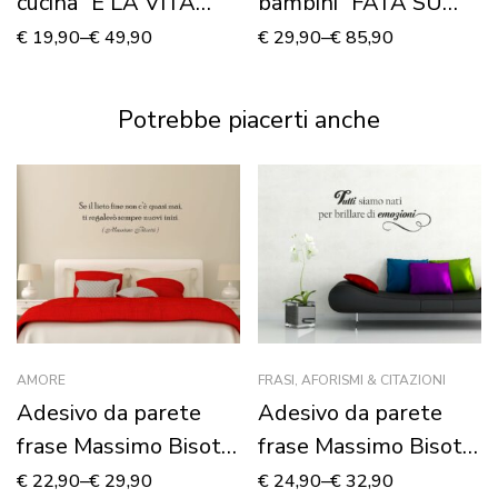
cucina “E LA VITA
bambini “FATA SU
COMINCIÒ”
LUNA” – Adesivo
€
19,90
–
€
49,90
€
29,90
–
€
85,90
murale
Potrebbe piacerti anche
AMORE
FRASI, AFORISMI & CITAZIONI
Adesivo da parete
Adesivo da parete
frase Massimo Bisotti
frase Massimo Bisotti
“SE IL LIETO FINE…”
“TUTTI SIAMO NATI
€
22,90
–
€
29,90
€
24,90
–
€
32,90