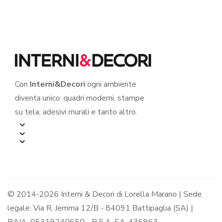
Con
Interni&Decori
ogni ambiente
diventa unico: quadri moderni, stampe
su tela, adesivi murali e tanto altro.
© 2014-2026 Interni & Decori di Lorella Marano | Sede
legale: Via R. Jemma 12/B - 84091 Battipaglia (SA) |
P.IVA: 05319240650 - R.E.A. SA-436963