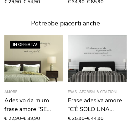
“CONIGLIETTI
SUOI AMICI” –
€
29,90
–
€
54,90
€
34,90
–
€
85,90
CURIOSI” – Adesivo
Adesivo murale
murale
Potrebbe piacerti anche
IN OFFERTA!
AMORE
FRASI, AFORISMI & CITAZIONI
Adesivo da muro
Frase adesiva amore
frase amore “SE
“C’È SOLO UNA
INCONTRARSI È
COSA PIÙ BELLA”
€
22,90
–
€
39,90
€
25,90
–
€
44,90
STATA MAGIA”