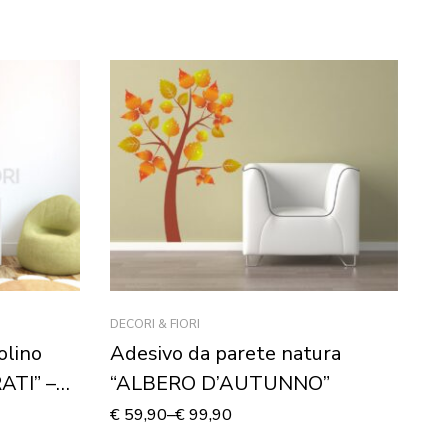
DECORI & FIORI
AD
olino
Adesivo da parete natura
A
TI” –
“ALBERO D’AUTUNNO”
D
m
€
59,90
–
€
99,90
€
3