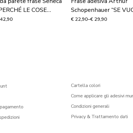
da parete frase Seneca
Frase adesiva Arthur
PERCHÉ LE COSE
Schopenhauer “SE VU
FICILI” – Adesivo
GODERE DI CIÒ CHE V
42,90
€
22,90
–
€
29,90
Cartella colori
ount
Come applicare gli adesivi mur
Condizioni generali
 pagamento
Privacy & Trattamento dati
 spedizioni