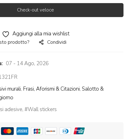
Check-out veloce
Aggiungi alla mia wishlist
sto prodotto?
Condividi
a:
07 - 14 Ago, 2026
321FR
ivi murali
,
Frasi, Aforismi & Citazioni
,
Salotto &
giorno
si adesive
,
Wall stickers