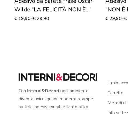
Adesivo da parete frase Oscar
Adesivo 
Wilde “LA FELICITÀ NON È…”
“NON È 
SONO DIF
€
19,90
–
€
29,90
€
29,90
–
€
murale
Il mio acc
Con
Interni&Decori
ogni ambiente
Carrello
diventa unico: quadri moderni, stampe
Metodi di
su tela, adesivi murali e tanto altro.
Info sulle