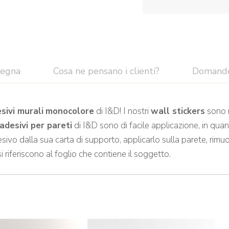
segna
Cosa ne pensano i clienti?
Domand
sivi murali
monocolore
di I&D! I nostri
wall stickers
sono r
adesivi per pareti
di I&D sono di facile applicazione, in quan
sivo dalla sua carta di supporto, applicarlo sulla parete, rimuo
si riferiscono al foglio che contiene il soggetto.