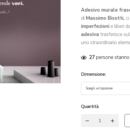
Adesivo murale frase
di
Massimo Bisotti
,
c
imperfezioni
e liberi d
adesiva
trasferisce su
uno straordinario elem
27
persone stanno 
Dimensione
:
Quantità