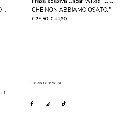
Frase adesiva Oscar Wilde “CIÒ
Ad
OI
CHE NON ABBIAMO OSATO..”
C
ALI”
C
€
25,90
–
€
44,90
€
2
Trovaci anche su:
ali