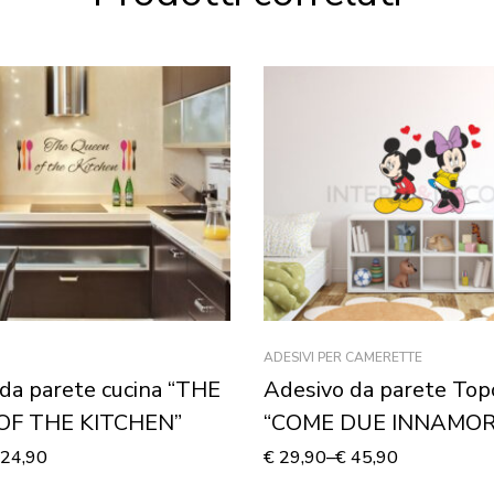
ADESIVI PER CAMERETTE
da parete cucina “THE
Adesivo da parete Top
OF THE KITCHEN”
“COME DUE INNAMORA
Adesivo murale
24,90
€
29,90
–
€
45,90