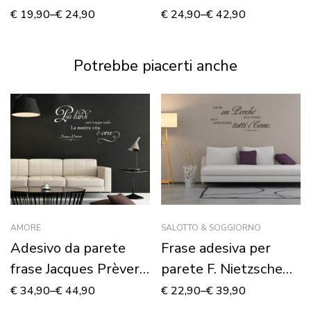
OF THE KITCHEN”
“BEAUTIFUL EYES”
€
19,90
–
€
24,90
€
24,90
–
€
42,90
Potrebbe piacerti anche
AMORE
SALOTTO & SOGGIORNO
Adesivo da parete
Frase adesiva per
frase Jacques Prèvert
parete F. Nietzsche
“BACIAMI”
“CHI HA UN PERCHÉ
€
34,90
–
€
44,90
€
22,90
–
€
39,90
PER VIVERE…”