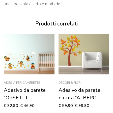
una spazzola a setole morbide.
Prodotti correlati
ADESIVI PER CAMERETTE
DECORI & FIORI
Adesivo da parete
Adesivo da parete
“ORSETTI
natura “ALBERO
DIVERTENTI” –
D’AUTUNNO”
€
32,90
–
€
46,90
€
59,90
–
€
99,90
Adesivo murale