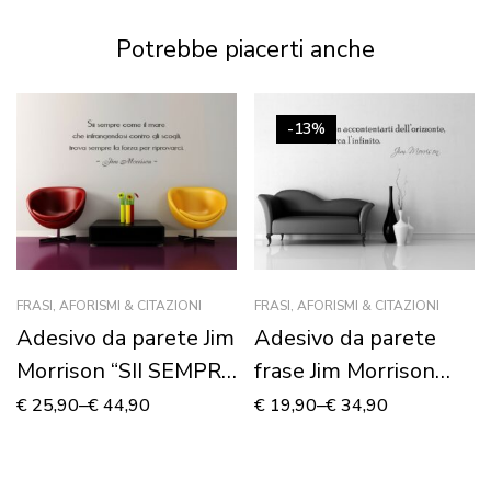
Potrebbe piacerti anche
-13%
FRASI, AFORISMI & CITAZIONI
FRASI, AFORISMI & CITAZIONI
Adesivo da parete Jim
Adesivo da parete
Morrison “SII SEMPRE
frase Jim Morrison
COME IL MARE”
“NON
€
25,90
–
€
44,90
€
19,90
–
€
34,90
ACCONTENTARTI
DELL’ORIZZONTE…”