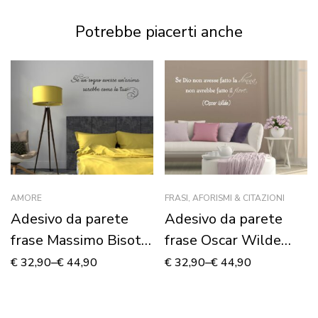
Potrebbe piacerti anche
AMORE
FRASI, AFORISMI & CITAZIONI
Adesivo da parete
Adesivo da parete
frase Massimo Bisotti
frase Oscar Wilde
“SE UN SOGNO
“LA DONNA È UN
€
32,90
–
€
44,90
€
32,90
–
€
44,90
AVESSE UN’ANIMA”
FIORE”