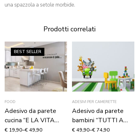
una spazzola a setole morbide.
Prodotti correlati
BEST
SELLER
FOOD
ADESIVI PER CAMERETTE
Adesivo da parete
Adesivo da parete
cucina “E LA VITA
bambini “TUTTI A
COMINCIÒ”
BORDO!” – Adesivo
€
19,90
–
€
49,90
€
49,90
–
€
74,90
murale