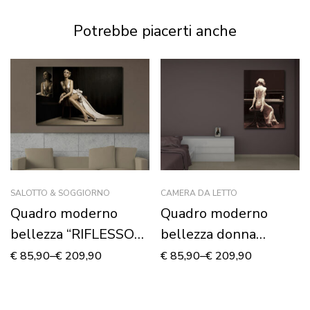
Potrebbe piacerti anche
SALOTTO & SOGGIORNO
CAMERA DA LETTO
Quadro moderno
Quadro moderno
bellezza “RIFLESSO
bellezza donna
DI DONNA”
“FASCINO DI ALTRI
€
85,90
–
€
209,90
€
85,90
–
€
209,90
TEMPI”