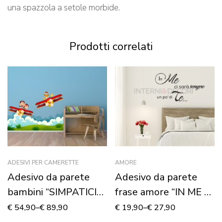
una spazzola a setole morbide.
Prodotti correlati
ADESIVI PER CAMERETTE
AMORE
Adesivo da parete
Adesivo da parete
bambini “SIMPATICI
frase amore “IN ME CI
AEREI IN VOLO” –
SARÀ…”
€
54,90
–
€
89,90
€
19,90
–
€
27,90
Adesivo murale