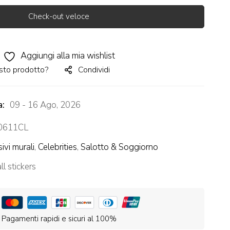
Check-out veloce
Aggiungi alla mia wishlist
sto prodotto?
Condividi
a:
09 - 16 Ago, 2026
611CL
ivi murali
,
Celebrities
,
Salotto & Soggiorno
l stickers
Pagamenti rapidi e sicuri al 100%