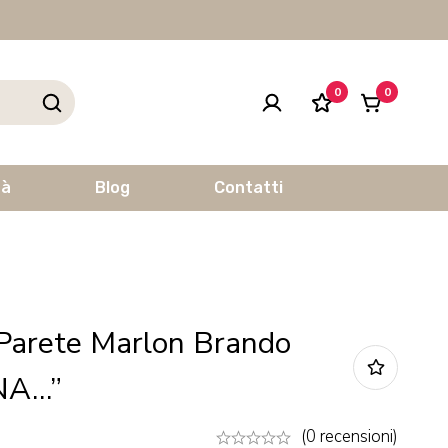
0
0
tà
Blog
Contatti
Parete Marlon Brando
NA…”
(0 recensioni)