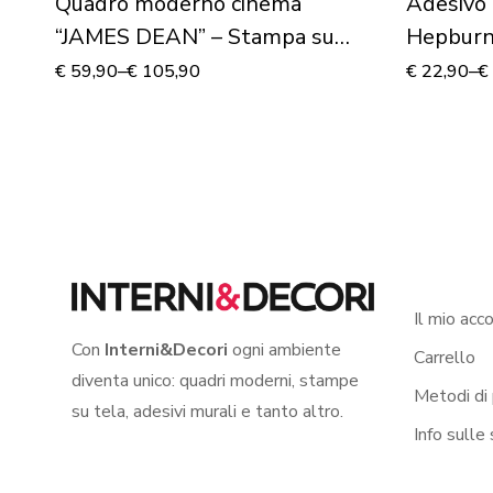
Quadro moderno cinema
Adesivo
“JAMES DEAN” – Stampa su
Hepbur
tela
TIFFANY
€
59,90
–
€
105,90
€
22,90
–
€
Il mio acc
Con
Interni&Decori
ogni ambiente
Carrello
diventa unico: quadri moderni, stampe
Metodi di
su tela, adesivi murali e tanto altro.
Info sulle