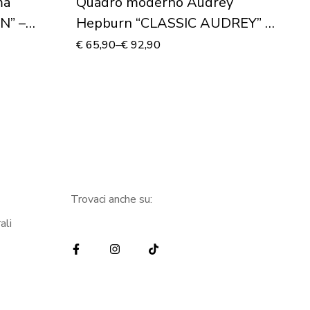
ma
Quadro moderno Audrey
Q
N” –
Hepburn “CLASSIC AUDREY” –
“
Stampa su tela
St
€
65,90
–
€
92,90
€
4
Trovaci anche su:
ali