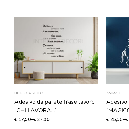
UFFICIO & STUDIO
ANIMALI
Adesivo da parete frase lavoro
Adesivo 
“CHI LAVORA…”
“MAGIC
€
17,90
–
€
27,90
€
25,90
–
€