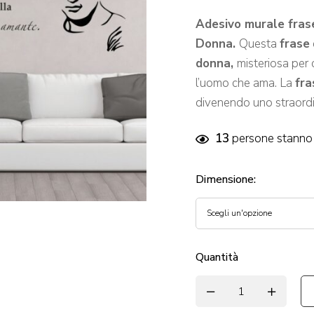
Adesivo murale fra
Donna.
Questa
frase
donna,
misteriosa per 
l’uomo che ama. La
fra
divenendo uno straordi
13
persone stanno 
Dimensione
:
Quantità