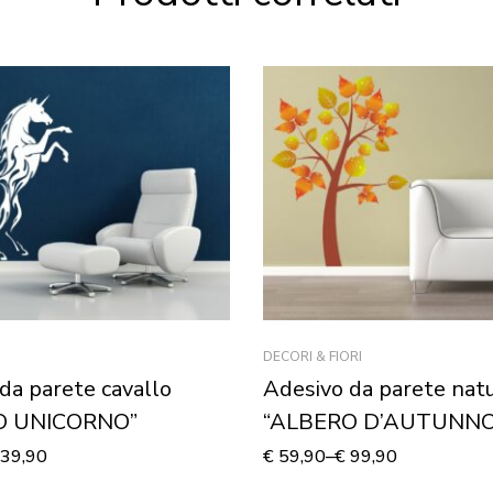
DECORI & FIORI
da parete cavallo
Adesivo da parete nat
O UNICORNO”
“ALBERO D’AUTUNNO
39,90
€
59,90
–
€
99,90