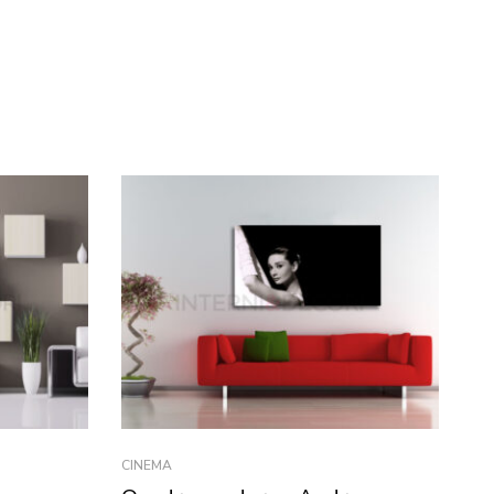
CINEMA
CA