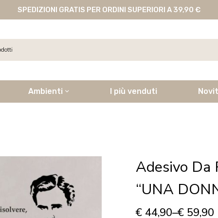
SPEDIZIONI GRATIS PER ORDINI SUPERIORI A 39,90 €
Ambienti
I più venduti
Novi
Adesivo Da 
“UNA DON
€
44,90
–
€
59,90