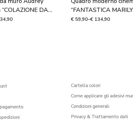
 da muro Audrey
Quadro moderno cine
n “COLAZIONE DA
“FANTASTICA MARILY
”
Stampa su tela
34,90
€
59,90
–
€
134,90
Cartella colori
ount
Come applicare gli adesivi mur
Condizioni generali
 pagamento
Privacy & Trattamento dati
 spedizioni