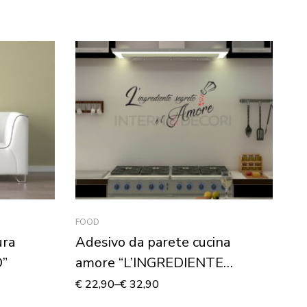
FOOD
AD
ura
Adesivo da parete cucina
Ad
”
amore “L’INGREDIENTE
“
SEGRETO”
A
€
22,90
–
€
32,90
€
2