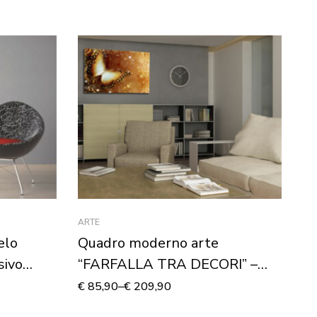
ARTE
FIO
elo
Quadro moderno arte
D
sivo
“FARFALLA TRA DECORI” –
C
Stampa su tela
€
85,90
–
€
209,90
€
6