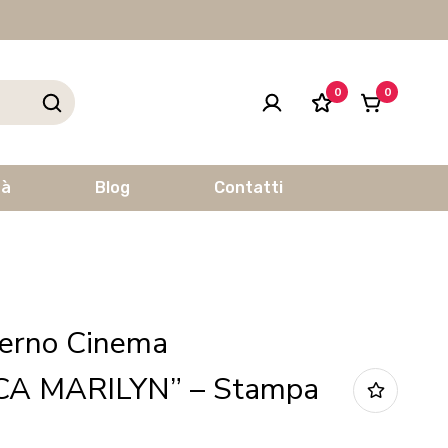
0
0
tà
Blog
Contatti
erno Cinema
A MARILYN” – Stampa