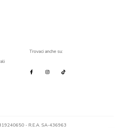
Trovaci anche su:
ali
: 05319240650 - R.E.A. SA-436963