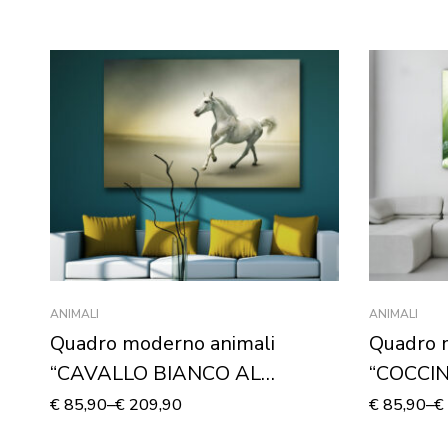
ANIMALI
ANIMALI
Quadro moderno animali
Quadro 
“CAVALLO BIANCO AL
“COCCI
GALOPPO” – Stampa su tela
FOGLIA” 
€
85,90
–
€
209,90
€
85,90
–
€