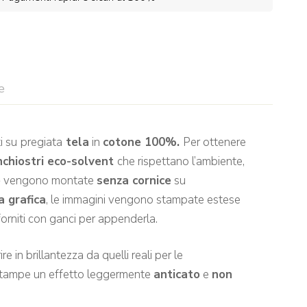
e
i su
pregiata
tela
in
cotone 100%.
Per ottenere
nchiostri eco-solvent
che rispettano l’ambiente,
e
vengono montate
senza cornice
su
a grafica
, le immagini vengono stampate estese
rniti con ganci per appenderla.
e in brillantezza da quelli reali per le
 stampe un effetto leggermente
anticato
e
non