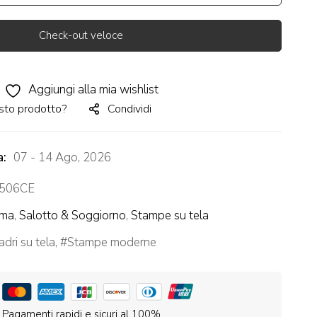
Check-out veloce
Aggiungi alla mia wishlist
sto prodotto?
Condividi
a:
07 - 14 Ago, 2026
506CE
ema
,
Salotto & Soggiorno
,
Stampe su tela
dri su tela
,
Stampe moderne
Pagamenti rapidi e sicuri al 100%