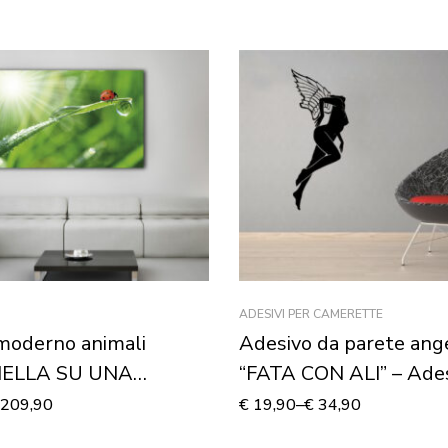
ADESIVI PER CAMERETTE
moderno animali
Adesivo da parete ang
NELLA SU UNA
“FATA CON ALI” – Ade
– Stampa su tela
murale
209,90
€
19,90
–
€
34,90