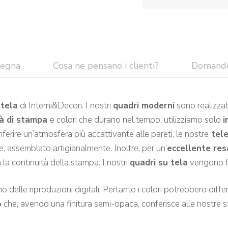
segna
Cosa ne pensano i clienti?
Domand
tela
di Interni&Decori. I nostri
quadri moderni
sono realizzat
tà di stampa
e colori che durano nel tempo, utilizziamo solo
i
rire un’atmosfera più accattivante alle pareti, le nostre
tel
, assemblato artigianalmente. Inoltre, per un’
eccellente res
la continuità della stampa. I nostri
quadri su tela
vengono fo
 delle riproduzioni digitali. Pertanto i colori potrebbero differir
%
che, avendo una finitura semi-opaca, conferisce alle nostre