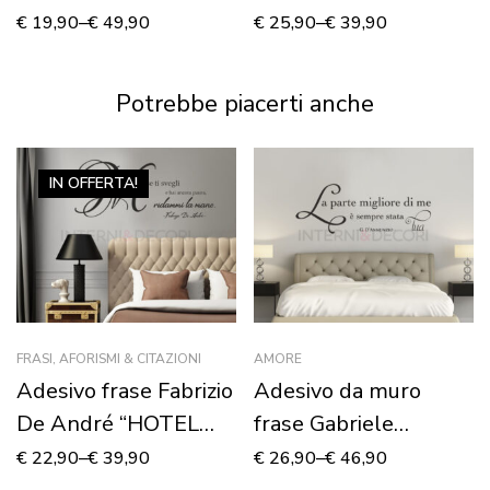
COMINCIÒ”
UNICORNO”
€
19,90
–
€
49,90
€
25,90
–
€
39,90
Potrebbe piacerti anche
IN OFFERTA!
FRASI, AFORISMI & CITAZIONI
AMORE
Adesivo frase Fabrizio
Adesivo da muro
De André “HOTEL
frase Gabriele
SUPRAMONTE”
D’Annunzio
€
22,90
–
€
39,90
€
26,90
–
€
46,90
“L’INNOCENTE”