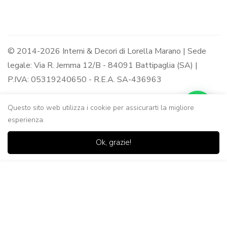
© 2014-2026 Interni & Decori di Lorella Marano | Sede
legale: Via R. Jemma 12/B - 84091 Battipaglia (SA) |
P.IVA: 05319240650 - R.E.A. SA-436963
Questo sito web utilizza i cookie per assicurarti la migliore
esperienza.
0
0
Ok, grazie!
Casa
Negozio
Lista dei
Carrello
Ricerca
desideri
Aggiungi al Carrello