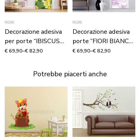
FIORI
FIORI
Decorazione adesiva
Decorazione adesiva
per porte “IBISCUS
porte “FIORI BIANCHI
GIALLI”
SU SFONDO VIOLA”
€
69,90
–
€
82,90
€
69,90
–
€
82,90
Potrebbe piacerti anche