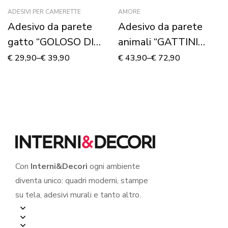
ADESIVI PER CAMERETTE
AMORE
Adesivo da parete
Adesivo da parete
gatto “GOLOSO DI
animali “GATTINI
CILIEGIE” – Adesivo
INNAMORATI”
€
29,90
–
€
39,90
€
43,90
–
€
72,90
murale
Con
Interni&Decori
ogni ambiente
diventa unico: quadri moderni, stampe
su tela, adesivi murali e tanto altro.