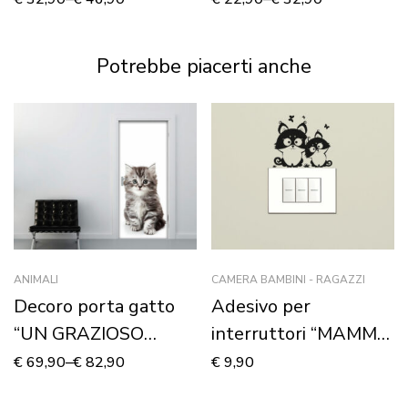
Adesivo murale
Potrebbe piacerti anche
ANIMALI
CAMERA BAMBINI - RAGAZZI
Decoro porta gatto
Adesivo per
“UN GRAZIOSO
interruttori “MAMMA
GATTINO”
GATTA CON
€
69,90
–
€
82,90
€
9,90
CUCCIOLO” – Mini