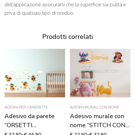
dell’applicazione assicurarsi che la superficie sia pulita e
priva di qualsiasi tipo di residuo.
Prodotti correlati
ADESIVI PER CAMERETTE
ADESIVI MURALI CON NOME
Adesivo da parete
Adesivo murale con
“ORSETTI
nome “STITCH CON
DIVERTENTI” –
CHITARRA”
€
32,90
–
€
46,90
€
22,90
–
€
32,90