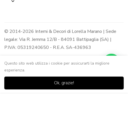
© 2014-2026 Interni & Decori di Lorella Marano | Sede
legale: Via R. Jemma 12/B - 84091 Battipaglia (SA) |
P.IVA: 05319240650 - R.E.A. SA-436963
Questo sito web utilizza i cookie per assicurarti la migliore
esperienza.
0
0
Ok, grazie!
Casa
Negozio
Lista dei
Carrello
Ricerca
desideri
Aggiungi al Carrello