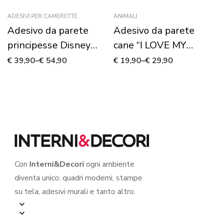
ADESIVI PER CAMERETTE
ANIMALI
Adesivo da parete
Adesivo da parete
principesse Disney
cane “I LOVE MY
“COME NELLE
DOG”
€
39,90
–
€
54,90
€
19,90
–
€
29,90
FAVOLE” – Adesivo
murale
Con
Interni&Decori
ogni ambiente
diventa unico: quadri moderni, stampe
su tela, adesivi murali e tanto altro.