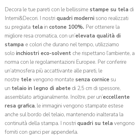
Decora le tue pareti con le bellissime
stampe su tela
di
Interni&Decori. I nostri
quadri moderni
sono realizzati
su
pregiata
tela
in
cotone 100%.
Per ottenere la
migliore resa cromatica, con un’
elevata qualità di
stampa
e colori che durano nel tempo, utilizziamo
solo
inchiostri eco-solvent
che rispettano l’ambiente, a
norma con le regolamentazioni Europee. Per conferire
un’atmosfera più accattivante alle pareti, le
nostre
tele
vengono montate
senza cornice
su
un
telaio
in legno di abete
di 2,5 cm di spessore,
assemblato artigianalmente. Inoltre, per un’
eccellente
resa grafica
, le immagini vengono stampate estese
anche sul bordo del telaio, mantenendo inalterata la
continuità della stampa. I nostri
quadri su tela
vengono
forniti con ganci per appenderla.