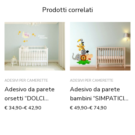
Prodotti correlati
ADESIVI PER CAMERETTE
ADESIVI PER CAMERETTE
Adesivo da parete
Adesivo da parete
orsetti “DOLCI
bambini “SIMPATICI
SOGNI” – Adesivo
ANIMALI” – Adesivo
€
34,90
–
€
42,90
€
49,90
–
€
74,90
murale
murale