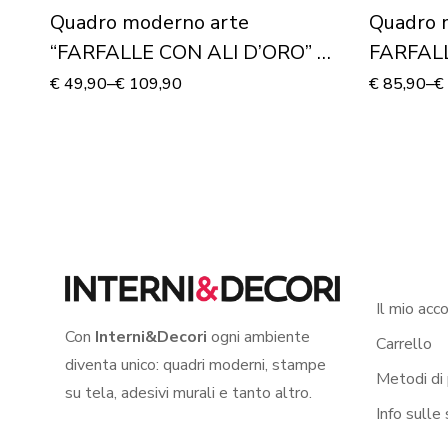
Quadro moderno arte
Quadro 
“FARFALLE CON ALI D’ORO” –
FARFALL
Stampa su tela
€
49,90
–
€
109,90
€
85,90
–
€
Il mio acc
Con
Interni&Decori
ogni ambiente
Carrello
diventa unico: quadri moderni, stampe
Metodi di
su tela, adesivi murali e tanto altro.
Info sulle