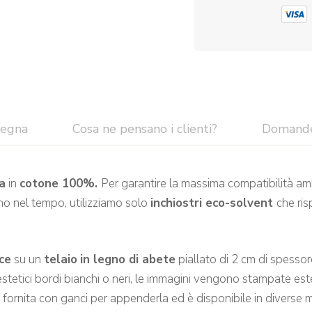
segna
Cosa ne pensano i clienti?
Domand
a
in
cotone 100%.
Per garantire la massima compatibilità am
no nel tempo, utilizziamo solo
inchiostri eco-solvent
che ris
ce
su un
telaio
in legno di abete
piallato di 2 cm di spessor
stetici bordi bianchi o neri, le immagini vengono stampate es
e fornita con ganci per appenderla ed è disponibile in diverse m