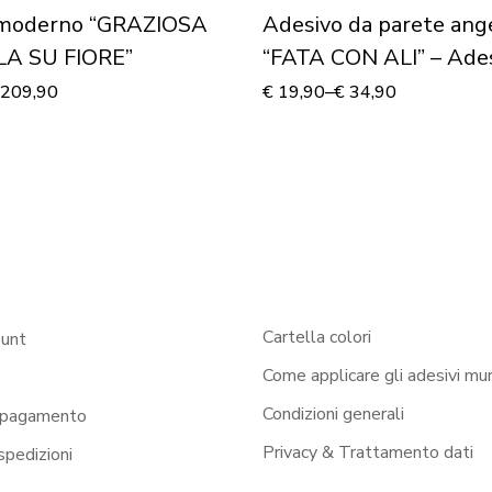
moderno “GRAZIOSA
Adesivo da parete ang
A SU FIORE”
“FATA CON ALI” – Ade
murale
209,90
€
19,90
–
€
34,90
Cartella colori
ount
Come applicare gli adesivi mur
Condizioni generali
 pagamento
Privacy & Trattamento dati
 spedizioni