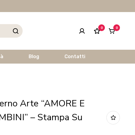
0
0
tà
Blog
Contatti
erno Arte “AMORE E
MBINI” – Stampa Su