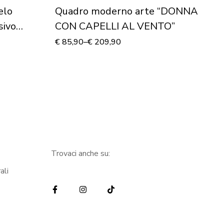
elo
Quadro moderno arte “DONNA
De
sivo
CON CAPELLI AL VENTO”
“
€
85,90
–
€
209,90
€
6
Trovaci anche su:
ali