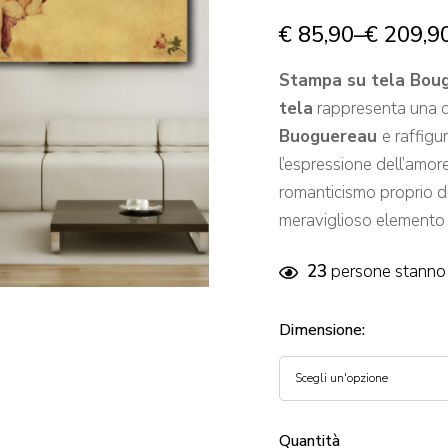
€
85,90
–
€
209,9
Stampa su tela Boug
tela
rappresenta una de
Buoguereau
e raffigu
l’espressione dell’amor
romanticismo proprio d
meraviglioso elemento 
23
persone stanno 
Dimensione
:
Quantità