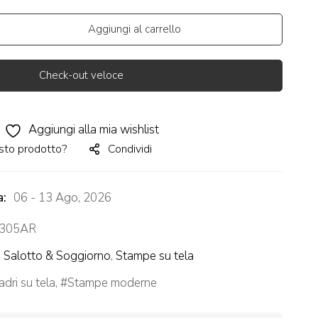
Aggiungi al carrello
Check-out veloce
Aggiungi alla mia wishlist
sto prodotto?
Condividi
a:
06 - 13 Ago, 2026
305AR
,
Salotto & Soggiorno
,
Stampe su tela
dri su tela
,
Stampe moderne