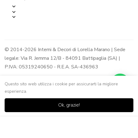
© 2014-2026 Interni & Decori di Lorella Marano | Sede
legale: Via R. Jemma 12/B - 84091 Battipaglia (SA) |
P.IVA: 05319240650 - R.E.A. SA-436963
Questo sito web utilizza i cookie per assicurarti la migliore
esperienza.
0
0
Ok, grazie!
Casa
Negozio
Lista dei
Carrello
Ricerca
desideri
Aggiungi al Carrello