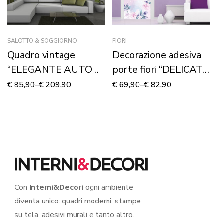
SALOTTO & SOGGIORNO
FIORI
Quadro vintage
Decorazione adesiva
“ELEGANTE AUTO
porte fiori “DELICATE
D’EPOCA” – Stampa
ROSE ROSA”
€
85,90
–
€
209,90
€
69,90
–
€
82,90
su tela
Con
Interni&Decori
ogni ambiente
diventa unico: quadri moderni, stampe
su tela, adesivi murali e tanto altro.