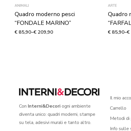
ANIMALI
ARTE
Quadro moderno pesci
Quadro 
“FONDALE MARINO”
“FARFAL
Stampa s
€
85,90
–
€
209,90
€
85,90
–
€
Il mio acc
Con
Interni&Decori
ogni ambiente
Carrello
diventa unico: quadri moderni, stampe
Metodi di
su tela, adesivi murali e tanto altro.
Info sulle