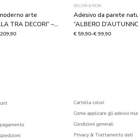
DECORI & FIORI
moderno arte
Adesivo da parete nat
LA TRA DECORI” –
“ALBERO D’AUTUNNO
u tela
209,90
€
59,90
–
€
99,90
Cartella colori
ount
Come applicare gli adesivi mur
Condizioni generali
 pagamento
Privacy & Trattamento dati
 spedizioni