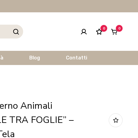
0
0
tà
Blog
Contatti
erno Animali
E TRA FOGLIE” –
Tela