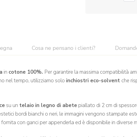
segna
Cosa ne pensano i clienti?
Domand
a
in
cotone 100%.
Per garantire la massima compatibilità am
no nel tempo, utilizziamo solo
inchiostri eco-solvent
che ris
ce
su un
telaio
in legno di abete
piallato di 2 cm di spessor
stetici bordi bianchi o neri, le immagini vengono stampate es
e fornita con ganci per appenderla ed è disponibile in diverse m