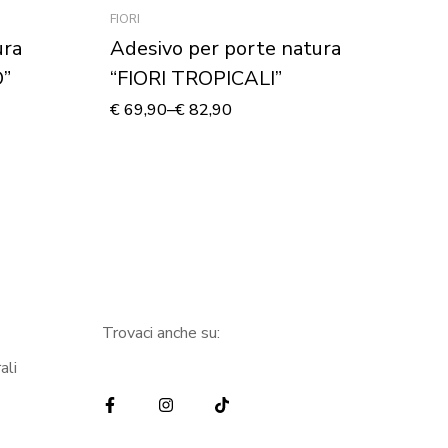
FIORI
SA
ura
Adesivo per porte natura
Q
”
“FIORI TROPICALI”
“
su
€
69,90
–
€
82,90
€
7
Trovaci anche su:
ali