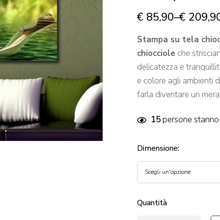
€
85,90
–
€
209,9
Stampa su tela chioc
chiocciole
che striscia
delicatezza e tranquilli
e colore agli ambienti d
farla diventare un mer
15
persone stanno 
Dimensione
:
Quantità