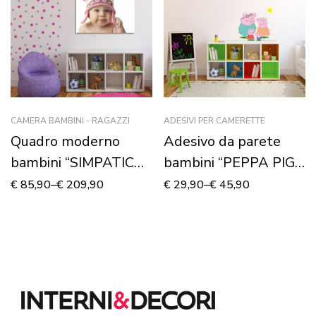
CAMERA BAMBINI - RAGAZZI
ADESIVI PER CAMERETTE
Quadro moderno
Adesivo da parete
bambini “SIMPATICA
bambini “PEPPA PIG
DOLCEZZA”
FAMILY” – Adesivo
€
85,90
–
€
209,90
€
29,90
–
€
45,90
murale