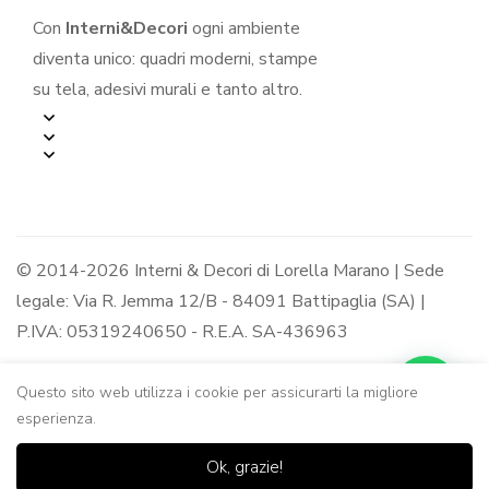
Con
Interni&Decori
ogni ambiente
diventa unico: quadri moderni, stampe
su tela, adesivi murali e tanto altro.
© 2014-2026 Interni & Decori di Lorella Marano | Sede
legale: Via R. Jemma 12/B - 84091 Battipaglia (SA) |
P.IVA: 05319240650 - R.E.A. SA-436963
Questo sito web utilizza i cookie per assicurarti la migliore
esperienza.
0
0
Ok, grazie!