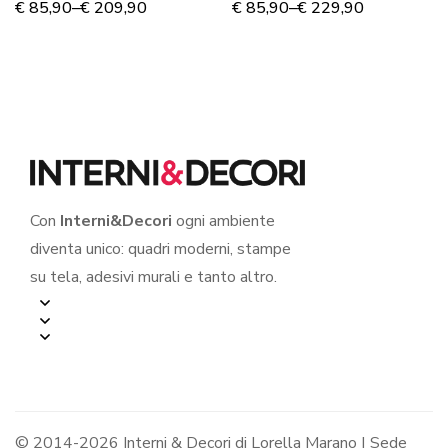
MARINO”
E CUORE” – Stampa
€
85,90
–
€
209,90
€
85,90
–
€
229,90
su tela
Con
Interni&Decori
ogni ambiente
diventa unico: quadri moderni, stampe
su tela, adesivi murali e tanto altro.
© 2014-2026 Interni & Decori di Lorella Marano | Sede