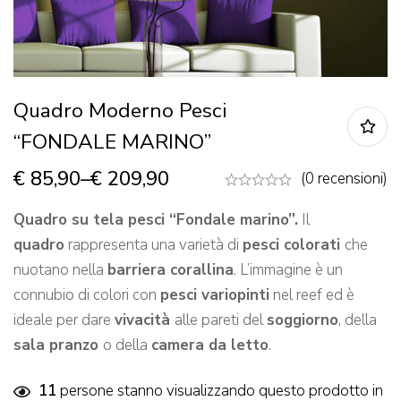
Quadro Moderno Pesci
“FONDALE MARINO”
€
85,90
–
€
209,90
(0 recensioni)
Quadro su tela pesci “Fondale marino”.
Il
quadro
rappresenta una varietà di
pesci colorati
che
nuotano nella
barriera corallina
. L’immagine è un
connubio di colori con
pesci variopinti
nel reef ed è
ideale per dare
vivacità
alle pareti del
soggiorno
, della
sala pranzo
o della
camera da letto
.
11
persone stanno visualizzando questo prodotto in