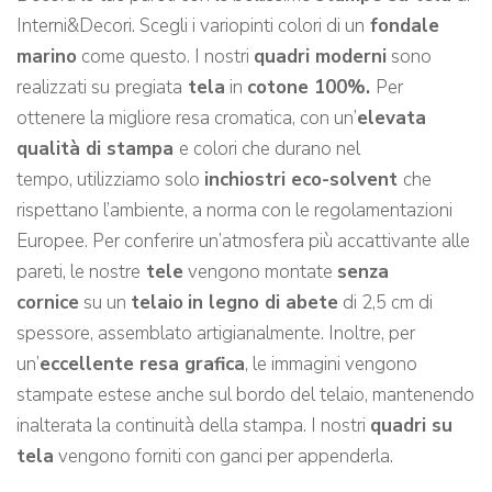
Interni&Decori. Scegli i variopinti colori di un
fondale
marino
come questo. I nostri
quadri moderni
sono
realizzati su
pregiata
tela
in
cotone 100%.
Per
ottenere la migliore resa cromatica, con un’
elevata
qualità di stampa
e colori che durano nel
tempo, utilizziamo solo
inchiostri eco-solvent
che
rispettano l’ambiente, a norma con le regolamentazioni
Europee. Per conferire un’atmosfera più accattivante alle
pareti, le nostre
tele
vengono montate
senza
cornice
su un
telaio
in legno di abete
di 2,5 cm di
spessore, assemblato artigianalmente. Inoltre, per
un’
eccellente resa grafica
, le immagini vengono
stampate estese anche sul bordo del telaio, mantenendo
inalterata la continuità della stampa. I nostri
quadri su
tela
vengono forniti con ganci per appenderla.