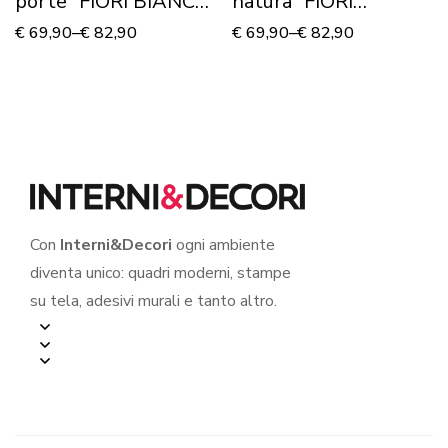
porte “FIORI BIANCHI
natura “FIORI
SU SFONDO VIOLA”
TROPICALI”
€
69,90
–
€
82,90
€
69,90
–
€
82,90
Con
Interni&Decori
ogni ambiente
diventa unico: quadri moderni, stampe
su tela, adesivi murali e tanto altro.