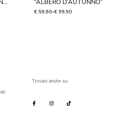
N
“ALBERO D’AUTUNNO”
“
su tela
€
59,90
–
€
99,90
€
8
Trovaci anche su:
ali