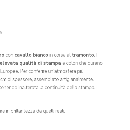
e
no
con
cavallo bianco
in corsa al
tramonto
. I
elevata qualità di stampa
e colori che durano
 Europee. Per conferire un’atmosfera più
 cm di spessore, assemblato artigianalmente.
enendo inalterata la continuità della stampa. I
e in brillantezza da quelli reali.