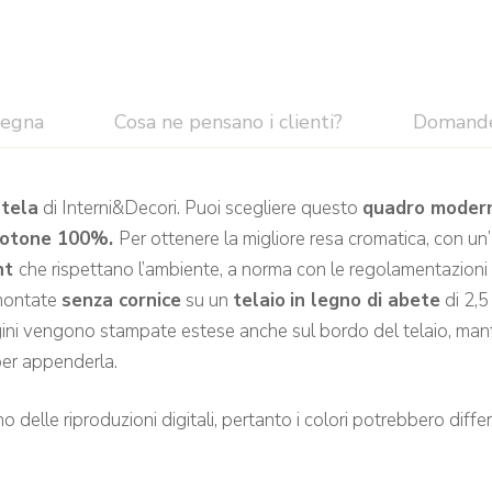
segna
Cosa ne pensano i clienti?
Domand
tela
di Interni&Decori. Puoi scegliere questo
quadro moder
cotone 100%.
Per ottenere la migliore resa cromatica, con un’
ent
che rispettano l’ambiente, a norma con le regolamentazioni
ontate
senza cornice
su un
telaio
in legno di abete
di 2,5
gini vengono stampate estese anche sul bordo del telaio, mant
per appenderla.
 delle riproduzioni digitali, pertanto i colori potrebbero differir