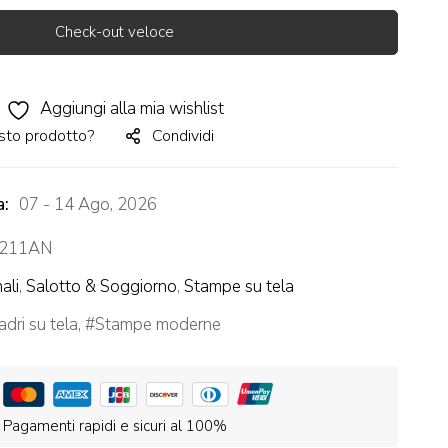
Check-out veloce
Aggiungi alla mia wishlist
sto prodotto?
Condividi
a:
07 - 14 Ago, 2026
211AN
ali
,
Salotto & Soggiorno
,
Stampe su tela
dri su tela
,
Stampe moderne
Pagamenti rapidi e sicuri al 100%