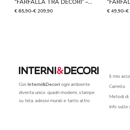
“FARFALLA TRA DECORI” –
“FARFAL
Stampa su tela
Stampa s
€
85,90
–
€
209,90
€
49,90
–
€
Il mio acc
Con
Interni&Decori
ogni ambiente
Carrello
diventa unico: quadri moderni, stampe
Metodi di
su tela, adesivi murali e tanto altro.
Info sulle