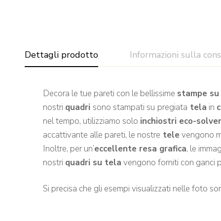
Dettagli prodotto
Informazioni sulla con
Decora le tue pareti con le bellissime
stampe su 
nostri
quadri
sono stampati su
pregiata
tela
in
nel tempo, utilizziamo solo
inchiostri eco-solv
accattivante alle pareti, le nostre
tele
vengono m
Inoltre, per un’
eccellente resa grafica
, le imma
nostri
quadri su tela
vengono forniti con ganci 
Si precisa che gli esempi visualizzati nelle foto sono