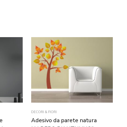
DECORI & FIORI
AN
e
Adesivo da parete natura
Q