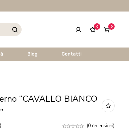
0
0
tà
Blog
Contatti
erno “CAVALLO BIANCO
”
0
(0 recensioni)