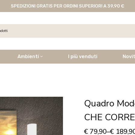
SPEDIZIONI GRATIS PER ORDINI SUPERIORI A 39,90 €
Ambienti
I più venduti
Novi
Quadro Mod
CHE CORRE
€
79,90
–
€
189,9