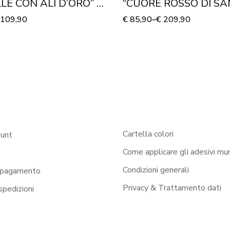
LE CON ALI D’ORO” –
“CUORE ROSSO DI SA
u tela
VALENTINO” – Stampa 
109,90
€
85,90
–
€
209,90
Cartella colori
ount
Come applicare gli adesivi mur
Condizioni generali
 pagamento
Privacy & Trattamento dati
 spedizioni