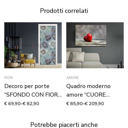
Prodotti correlati
FIORI
AMORE
Decoro per porte
Quadro moderno
“SFONDO CON FIORI
amore “CUORE
STILIZZATI”
ROSSO DI SAN
€
69,90
–
€
82,90
€
85,90
–
€
209,90
VALENTINO” –
Stampa su tela
Potrebbe piacerti anche