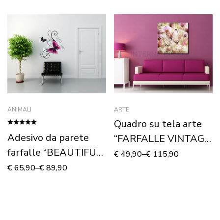
ANIMALI
ARTE
Quadro su tela arte
Adesivo da parete
“FARFALLE VINTAGE
farfalle “BEAUTIFUL
E FIORI” – Stampa su
€
49,90
–
€
115,90
PINK FLY”
tela
€
65,90
–
€
89,90