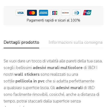
Pagamenti rapidi e sicuri al 100%
Dettagli prodotto
Informazioni sulla consegna
Se vuoi dare un tocco di vitalità alle pareti de
lla tua casa,
scegli
i bellissimi
adesivi murali
multicolore
di I&D!
I
nostri
wall stickers
sono realizzati su una
sottile
pellicola in pvc
che si adatta perfettamente
a qualsiasi
superficie l
iscia.
Gli
adesivi murali
di I&D
sono facilmente rimovibili, cosicché, a
nche a distanza di
tempo, potrai staccarli dalla superficie senza