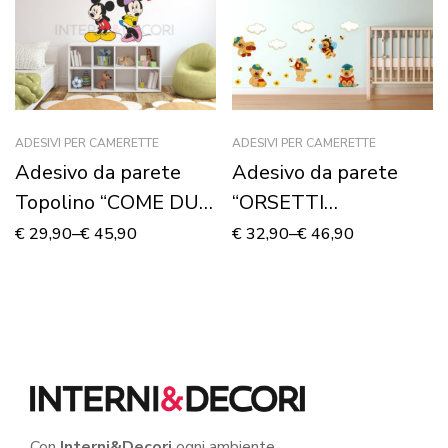
ADESIVI PER CAMERETTE
ADESIVI PER CAMERETTE
Adesivo da parete
Adesivo da parete
Topolino “COME DUE
“ORSETTI
INNAMORATI” –
DIVERTENTI” –
€
29,90
–
€
45,90
€
32,90
–
€
46,90
Adesivo murale
Adesivo murale
Con
Interni&Decori
ogni ambiente