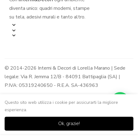
diventa unico: quadri moderni, stampe
su tela, adesivi murali e tanto altro.
© 2014-2026 Interni & Decori di Lorella Marano | Sede
legale: Via R. Jemma 12/B - 84091 Battipaglia (SA) |
P.IVA: 05319240650 - R.E.A. SA-436963
Questo sito web utilizza i cookie per assicurarti la migliore
esperienza.
0
0
Ok, grazie!
Casa
Negozio
Lista dei
Carrello
Ricerca
desideri